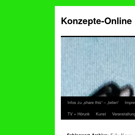
Konzepte-Online
Infos zu „share this“ – „teilen“
Impre
Zum
TV + Hörunk
Kunst
Veranstaltun
Inhalt
springen
Fake News