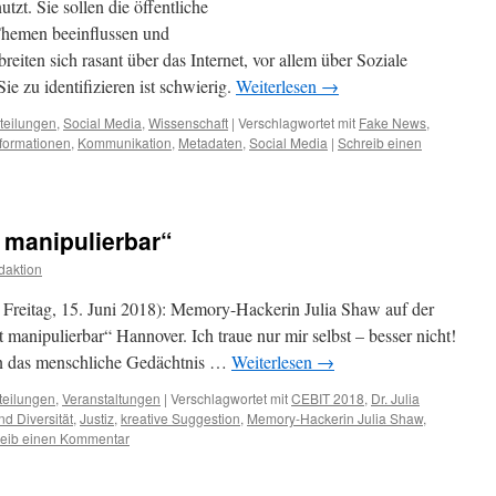
zt. Sie sollen die öffentliche
Themen beeinflussen und
iten sich rasant über das Internet, vor allem über Soziale
e zu identifizieren ist schwierig.
Weiterlesen
→
teilungen
,
Social Media
,
Wissenschaft
|
Verschlagwortet mit
Fake News
,
nformationen
,
Kommunikation
,
Metadaten
,
Social Media
|
Schreib einen
 manipulierbar“
daktion
Freitag, 15. Juni 2018): Memory-Hackerin Julia Shaw auf der
anipulierbar“ Hannover. Ich traue nur mir selbst – besser nicht!
n das menschliche Gedächtnis …
Weiterlesen
→
teilungen
,
Veranstaltungen
|
Verschlagwortet mit
CEBIT 2018
,
Dr. Julia
und Diversität
,
Justiz
,
kreative Suggestion
,
Memory-Hackerin Julia Shaw
,
eib einen Kommentar