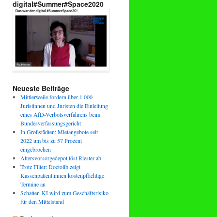
digital#Summer#Space2020
Neueste Beiträge
Mittlerweile fordern über 1.000
Juristinnen und Juristen die Einleitung
eines AfD-Verbotsverfahrens beim
Bundesverfassungsgericht
In Großstädten: Mietangebote seit
2022 um bis zu 57 Prozent
eingebrochen
Altersvorsorgedepot löst Riester ab
Trotz Filter: Doctolib zeigt
Kassenpatient:innen kostenpflichtige
Termine an
Schatten-KI wird zum Geschäftsrisiko
für den Mittelstand