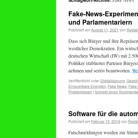
Schlagwort-Archive:
Fake-News-Experimen
und Parlamentariern
Publiziert am
August 11, 2021
von
Redak
Dass sich Bürger und ihre Repräsen
westlicher Demokratien. Ein wirtsch
deutschen Wirtschaft (IW) mit 2.50
Politiker etablierter Parteien Bürg
nehmen und seriös beantworten.
We
Veröffentlicht unter
Digitalisierung
,
Gesell
Erneuerbare Energien
,
Fake News
,
Fake
Problemlagen
|
Schreib einen Kommenta
Software für die aut
Publiziert am
Februar 15, 2019
von
Redak
Falschmeldungen werden zur Stim