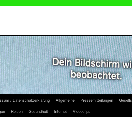
ssum / Datenschutzerklärung
Allgemeine
Pressemitteilungen
Gesells
gen
Reisen
Gesundheit
Internet
Videoclips