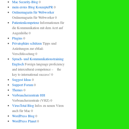
Mac Security-Blog
0
mein erstes Blog KonzeptePR
0
Onlinemagazin für Webworker
Onlinemagazin für Webworker 0
Patientenkompetenz
Informationen für
die Kommunikation mit dem Arzt auf
Augenhöhe 0
Plugins
0
Privatsphäre schützen
Tipps und
Anleitungen zur eMail-
Verschlüsselung 0
Sprach- und Kommunikationstraining
Englisch
Foreign language proficiency
and intercultural competence – the
key to international success! 0
Suggest Ideas
0
Support Forum
0
Themes
0
Verbraucherzentrale HH
Verbraucherzentrale (VHZ) 0
VirusTotal Blog
Infos zu neuen Viren
auch für Mac 0
WordPress Blog
0
WordPress Planet
0