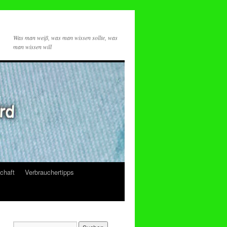
Was man weiß, was man wissen sollte, was
man wissen will
chaft
Verbrauchertipps