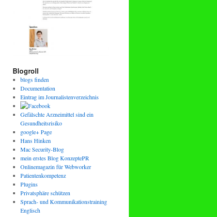
Blogroll
blogs finden
Documentation
Eintrag im Journalistenverzeichnis
Gefälschte Arzneimittel sind ein
Gesundheitsrisiko
google+ Page
Hans Hinken
Mac Security-Blog
mein erstes Blog KonzeptePR
Onlinemagazin für Webworker
Patientenkompetenz
Plugins
Privatsphäre schützen
Sprach- und Kommunikationstraining
Englisch