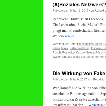
(A)Soziales Netzwerk?
Publiziert am
März 16, 2017
von
Redakti
Rechtliche Hinweise zu Facebook,
Ein Leben ohne Social Media? Für v
pflegt man Freundschaften, lässt se
Weiterlesen
→
Veröffentlicht unter
Pressemitteilungen
,
S
News
,
fake?
,
Falschmeldung
,
fristlose K
Rüsch
,
Rostocker Kanzlei Brozat Rüsch 
Twitter
,
virtuelle Welt
|
Schreib einen Kom
Die Wirkung von Fak
Publiziert am
März 6, 2017
von
Redaktio
Wahlkampf: Die Wirkung von Fake 
anstehende Bundestagswahl im Sep
postfaktischen Zeitalter aussehen 
Präsident ist, hat der …
Weiterlese