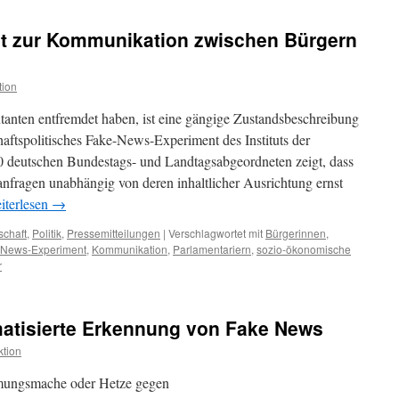
t zur Kommunikation zwischen Bürgern
tion
tanten entfremdet haben, ist eine gängige Zustandsbeschreibung
aftspolitisches Fake-News-Experiment des Instituts der
0 deutschen Bundestags- und Landtagsabgeordneten zeigt, dass
eranfragen unabhängig von deren inhaltlicher Ausrichtung ernst
iterlesen
→
schaft
,
Politik
,
Pressemitteilungen
|
Verschlagwortet mit
Bürgerinnen
,
-News-Experiment
,
Kommunikation
,
Parlamentariern
,
sozio-ökonomische
r
omatisierte Erkennung von Fake News
tion
mungsmache oder Hetze gegen