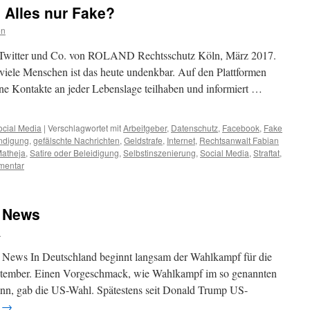
 Alles nur Fake?
on
 Twitter und Co. von ROLAND Rechtsschutz Köln, März 2017.
iele Menschen ist das heute undenkbar. Auf den Plattformen
ine Kontakte an jeder Lebenslage teilhaben und informiert …
ocial Media
|
Verschlagwortet mit
Arbeitgeber
,
Datenschutz
,
Facebook
,
Fake
ündigung
,
gefälschte Nachrichten
,
Geldstrafe
,
Internet
,
Rechtsanwalt Fabian
Matheja
,
Satire oder Beleidigung
,
Selbstinszenierung
,
Social Media
,
Straftat
,
mentar
e News
n
News In Deutschland beginnt langsam der Wahlkampf für die
tember. Einen Vorgeschmack, wie Wahlkampf im so genannten
kann, gab die US-Wahl. Spätestens seit Donald Trump US-
n
→