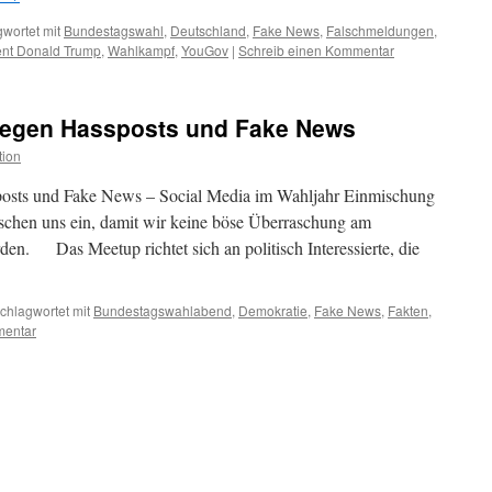
wortet mit
Bundestagswahl
,
Deutschland
,
Fake News
,
Falschmeldungen
,
ent Donald Trump
,
Wahlkampf
,
YouGov
|
Schreib einen Kommentar
 gegen Hassposts und Fake News
tion
sposts und Fake News – Social Media im Wahljahr Einmischung
schen uns ein, damit wir keine böse Überraschung am
n. Das Meetup richtet sich an politisch Interessierte, die
chlagwortet mit
Bundestagswahlabend
,
Demokratie
,
Fake News
,
Fakten
,
mentar