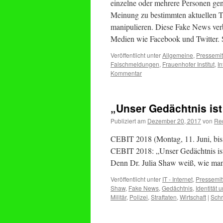
einzelne oder mehrere Personen genut
Meinung zu bestimmten aktuellen 
manipulieren. Diese Fake News verbre
Medien wie Facebook und Twitter. Si
Veröffentlicht unter
Allgemeine
,
Pressemit
Falschmeldungen
,
Frauenhofer Institut
,
I
Kommentar
„Unser Gedächtnis ist
Publiziert am
Dezember 20, 2017
von
Re
CEBIT 2018 (Montag, 11. Juni, bis 
CEBIT 2018: „Unser Gedächtnis ist m
Denn Dr. Julia Shaw weiß, wie ma
Veröffentlicht unter
IT - Internet
,
Pressemit
Shaw
,
Fake News
,
Gedächtnis
,
Identität 
Militär
,
Polizei
,
Straftaten
,
Wirtschaft
|
Schr