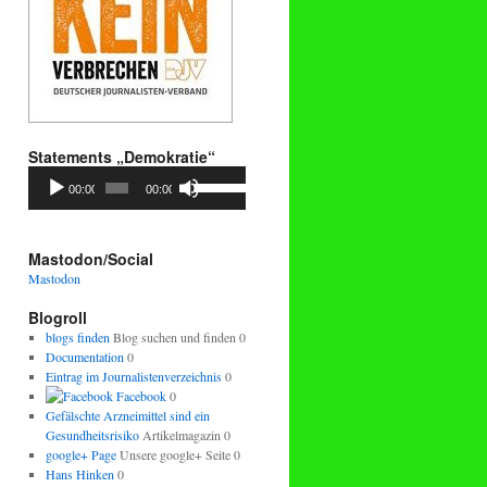
Statements „Demokratie“
Audio-
Pfeiltasten
00:00
00:00
Player
Hoch/Runter
benutzen,
um
die
Mastodon/Social
Lautstärke
Mastodon
zu
regeln.
Blogroll
blogs finden
Blog suchen und finden 0
Documentation
0
Eintrag im Journalistenverzeichnis
0
Facebook
0
Gefälschte Arzneimittel sind ein
Gesundheitsrisiko
Artikelmagazin 0
google+ Page
Unsere google+ Seite 0
Hans Hinken
0