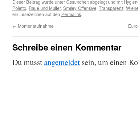
Dieser Beitrag wurde unter
Gesundheit
abgelegt und mit
Hygien
Poletto
,
Raue und Müller
,
Smiley-Offensive
,
Transparenz
,
Wiene
ein Lesezeichen auf den
Permalink
.
←
Momentaufnahme
Euro
Schreibe einen Kommentar
Du musst
angemeldet
sein, um einen K