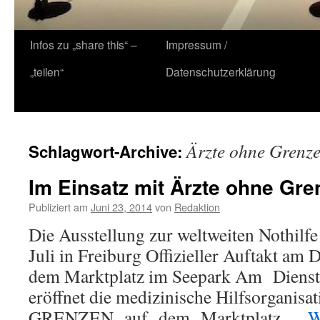
Zum
Infos zu „share this“ –
Impressum /
Inhalt
„teilen“
Datenschutzerklärung
springen
Ärzte ohne Grenz
Schlagwort-Archive:
Im Einsatz mit Ärzte ohne Gre
Publiziert am
Juni 23, 2014
von
Redaktion
Die Ausstellung zur weltweiten Nothilfe
Juli in Freiburg Offizieller Auftakt am
dem Marktplatz im Seepark Am Diensta
eröffnet die medizinische Hilfsorg
GRENZEN auf dem Marktplatz …
W