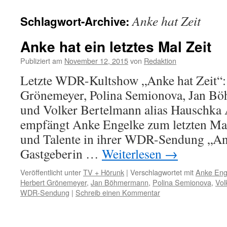
Anke hat Zeit
Schlagwort-Archive:
Anke hat ein letztes Mal Zeit
Publiziert am
November 12, 2015
von
Redaktion
Letzte WDR-Kultshow „Anke hat Zeit“:
Grönemeyer, Polina Semionova, Jan Bö
und Volker Bertelmann alias Hauschk
empfängt Anke Engelke zum letzten Mal
und Talente in ihrer WDR-Sendung „Ank
Gastgeberin …
Weiterlesen
→
Veröffentlicht unter
TV + Hörunk
|
Verschlagwortet mit
Anke Eng
Herbert Grönemeyer
,
Jan Böhmermann
,
Polina Semionova
,
Vol
WDR-Sendung
|
Schreib einen Kommentar