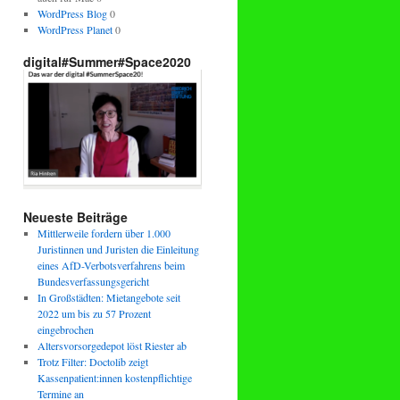
WordPress Blog
0
WordPress Planet
0
digital#Summer#Space2020
Neueste Beiträge
Mittlerweile fordern über 1.000
Juristinnen und Juristen die Einleitung
eines AfD-Verbotsverfahrens beim
Bundesverfassungsgericht
In Großstädten: Mietangebote seit
2022 um bis zu 57 Prozent
eingebrochen
Altersvorsorgedepot löst Riester ab
Trotz Filter: Doctolib zeigt
Kassenpatient:innen kostenpflichtige
Termine an