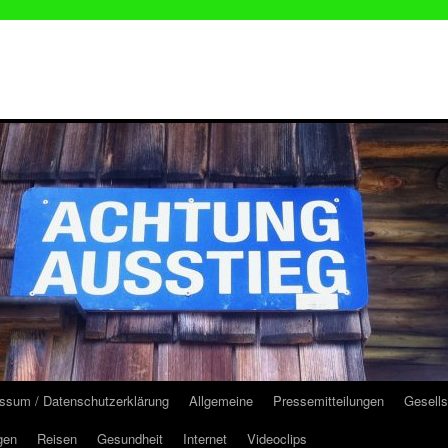
ssum / Datenschutzerklärung
Allgemeine
Pressemitteilungen
Gesells
gen
Reisen
Gesundheit
Internet
Videoclips