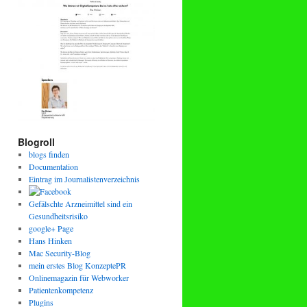
Blogroll
blogs finden
Documentation
Eintrag im Journalistenverzeichnis
Gefälschte Arzneimittel sind ein
Gesundheitsrisiko
google+ Page
Hans Hinken
Mac Security-Blog
mein erstes Blog KonzeptePR
Onlinemagazin für Webworker
Patientenkompetenz
Plugins