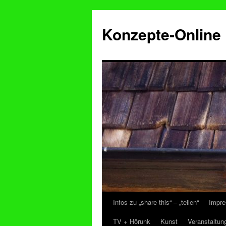
Konzepte-Online
Infos zu „share this“ – „teilen“
Impre
Zum
TV + Hörunk
Kunst
Veranstaltun
Inhalt