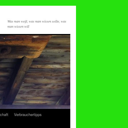
Was man weiß, was man wissen sollte, was
man wissen will
chaft
Verbrauchertipps