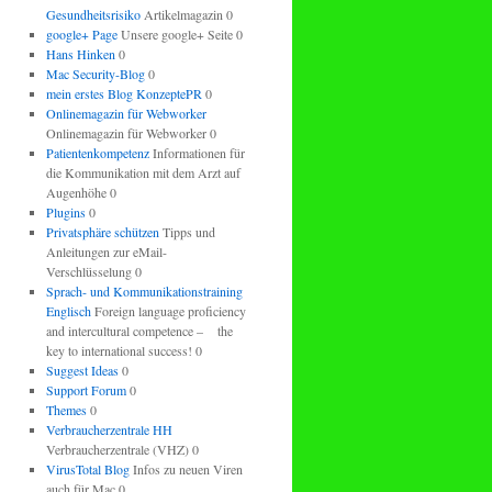
Gesundheitsrisiko
Artikelmagazin 0
google+ Page
Unsere google+ Seite 0
Hans Hinken
0
Mac Security-Blog
0
mein erstes Blog KonzeptePR
0
Onlinemagazin für Webworker
Onlinemagazin für Webworker 0
Patientenkompetenz
Informationen für
die Kommunikation mit dem Arzt auf
Augenhöhe 0
Plugins
0
Privatsphäre schützen
Tipps und
Anleitungen zur eMail-
Verschlüsselung 0
Sprach- und Kommunikationstraining
Englisch
Foreign language proficiency
and intercultural competence – the
key to international success! 0
Suggest Ideas
0
Support Forum
0
Themes
0
Verbraucherzentrale HH
Verbraucherzentrale (VHZ) 0
VirusTotal Blog
Infos zu neuen Viren
auch für Mac 0