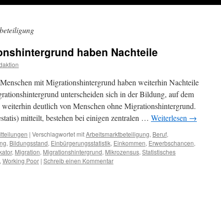
beteiligung
onshintergrund haben Nachteile
daktion
 Menschen mit Migrationshintergrund haben weiterhin Nachteile
onshintergrund unterscheiden sich in der Bildung, auf dem
eiterhin deutlich von Menschen ohne Migrationshintergrund.
tatis) mitteilt, bestehen bei einigen zentralen …
Weiterlesen
→
tteilungen
|
Verschlagwortet mit
Arbeitsmarktbeteiligung
,
Beruf
,
ung
,
Bildungsstand
,
Einbürgerungsstatistik
,
Einkommen
,
Erwerbschancen
,
kator
,
Migration
,
Migrationshintergrund
,
Mikrozensus
,
Statistisches
,
Working Poor
|
Schreib einen Kommentar