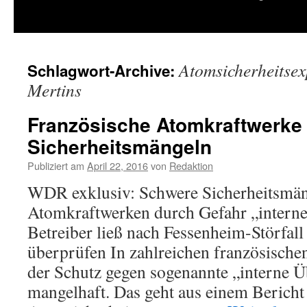
springen
Atomsicherheitse
Schlagwort-Archive:
Mertins
Französische Atomkraftwerke
Sicherheitsmängeln
Publiziert am
April 22, 2016
von
Redaktion
WDR exklusiv: Schwere Sicherheitsmäng
Atomkraftwerken durch Gefahr „interne
Betreiber ließ nach Fessenheim-Störfa
überprüfen In zahlreichen französische
der Schutz gegen sogenannte „interne Ü
mangelhaft. Das geht aus einem Bericht