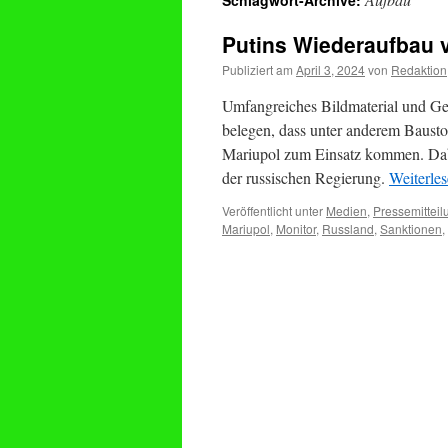
Schlagwort-Archive:
Putins Wiederaufbau v
Publiziert am
April 3, 2024
von
Redaktion
Umfangreiches Bildmaterial und G
belegen, dass unter anderem Bausto
Mariupol zum Einsatz kommen. Dabe
der russischen Regierung.
Weiterle
Veröffentlicht unter
Medien
,
Pressemittei
Mariupol
,
Monitor
,
Russland
,
Sanktionen
,