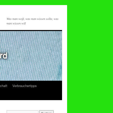
Was man weiß, was man wissen sollte, was
man wissen will
chaft
Verbrauchertipps