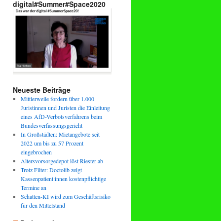
digital#Summer#Space2020
Neueste Beiträge
Mittlerweile fordern über 1.000
Juristinnen und Juristen die Einleitung
eines AfD-Verbotsverfahrens beim
Bundesverfassungsgericht
In Großstädten: Mietangebote seit
2022 um bis zu 57 Prozent
eingebrochen
Altersvorsorgedepot löst Riester ab
Trotz Filter: Doctolib zeigt
Kassenpatient:innen kostenpflichtige
Termine an
Schatten-KI wird zum Geschäftsrisiko
für den Mittelstand