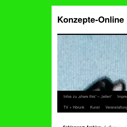
Konzepte-Online
Infos zu „share this“ – „teilen“
Impre
Zum
TV + Hörunk
Kunst
Veranstaltun
Inhalt
springen
Aufbau