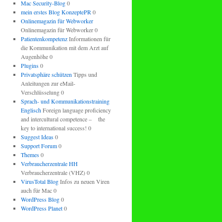
Mac Security-Blog
0
mein erstes Blog KonzeptePR
0
Onlinemagazin für Webworker
Onlinemagazin für Webworker 0
Patientenkompetenz
Informationen für
die Kommunikation mit dem Arzt auf
Augenhöhe 0
Plugins
0
Privatsphäre schützen
Tipps und
Anleitungen zur eMail-
Verschlüsselung 0
Sprach- und Kommunikationstraining
Englisch
Foreign language proficiency
and intercultural competence – the
key to international success! 0
Suggest Ideas
0
Support Forum
0
Themes
0
Verbraucherzentrale HH
Verbraucherzentrale (VHZ) 0
VirusTotal Blog
Infos zu neuen Viren
auch für Mac 0
WordPress Blog
0
WordPress Planet
0