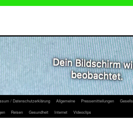
ssum / Datenschutzerklärung
Allgemeine
Pressemitteilungen
Gesells
gen
Reisen
Gesundheit
Internet
Videoclips