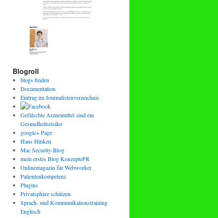
Blogroll
blogs finden
Documentation
Eintrag im Journalistenverzeichnis
Gefälschte Arzneimittel sind ein
Gesundheitsrisiko
google+ Page
Hans Hinken
Mac Security-Blog
mein erstes Blog KonzeptePR
Onlinemagazin für Webworker
Patientenkompetenz
Plugins
Privatsphäre schützen
Sprach- und Kommunikationstraining
Englisch