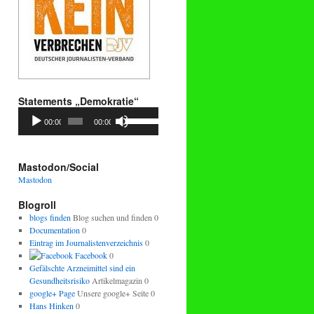
Statements „Demokratie“
Audio-
Pfeiltasten
00:00
00:00
Player
Hoch/Runter
benutzen,
um
die
Mastodon/Social
Lautstärke
Mastodon
zu
regeln.
Blogroll
blogs finden
Blog suchen und finden 0
Documentation
0
Eintrag im Journalistenverzeichnis
0
Facebook
0
Gefälschte Arzneimittel sind ein
Gesundheitsrisiko
Artikelmagazin 0
google+ Page
Unsere google+ Seite 0
Hans Hinken
0