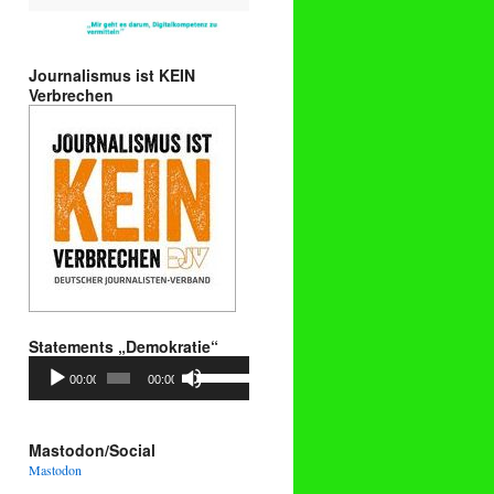
Journalismus ist KEIN
Verbrechen
Statements „Demokratie“
Audio-
Pfeiltasten
00:00
00:00
Player
Hoch/Runter
benutzen,
um
die
Mastodon/Social
Lautstärke
Mastodon
zu