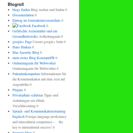
regeln.
Blogroll
blogs finden
Blog suchen und finden 0
Documentation
0
Eintrag im Journalistenverzeichnis
0
Facebook
0
Gefälschte Arzneimittel sind ein
Gesundheitsrisiko
Artikelmagazin 0
google+ Page
Unsere google+ Seite 0
Hans Hinken
0
Mac Security-Blog
0
mein erstes Blog KonzeptePR
0
Onlinemagazin für Webworker
Onlinemagazin für Webworker 0
Patientenkompetenz
Informationen für
die Kommunikation mit dem Arzt auf
Augenhöhe 0
Plugins
0
Privatsphäre schützen
Tipps und
Anleitungen zur eMail-
Verschlüsselung 0
Sprach- und Kommunikationstraining
Englisch
Foreign language proficiency
and intercultural competence – the
key to international success! 0
Suggest Ideas
0