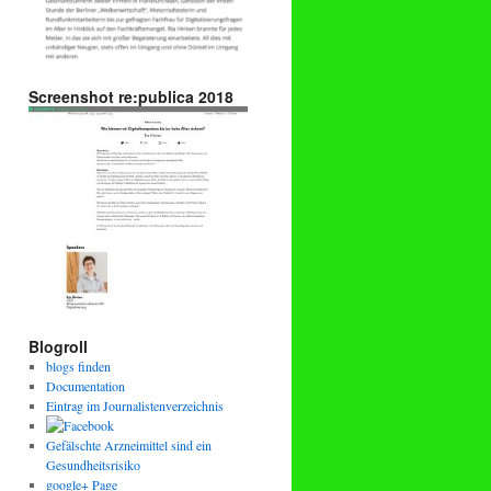
Screenshot re:publica 2018
Blogroll
blogs finden
Documentation
Eintrag im Journalistenverzeichnis
Gefälschte Arzneimittel sind ein
Gesundheitsrisiko
google+ Page