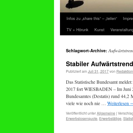
Infos zu „share this“ – „teilen“
Impre
Zum
TV + Hörunk
Kunst
Veranstaltun
Inhalt
springen
Aufwärtstren
Schlagwort-Archive:
Stabiler Aufwärtstrend
Publiziert am
Juli 31, 2017
von
Redaktion
Das Statistische Bundesamt meldet: 
2017 fort WIESBADEN – Im Juni 20
Bundesamtes (Destatis) rund 44,2 M
viele wie noch nie …
Weiterlesen
Veröffentlicht unter
Allgemeine
|
Verschlag
Erwerbslosenquote
,
Erwerbstätige
,
Stati