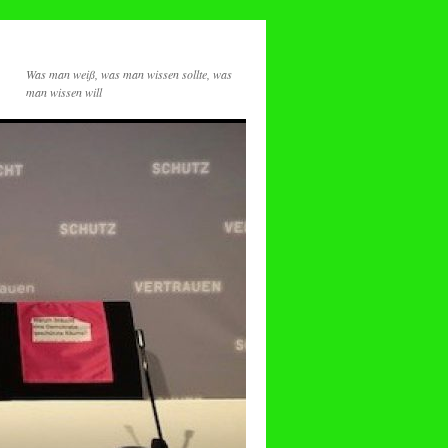
Was man weiß, was man wissen sollte, was
man wissen will