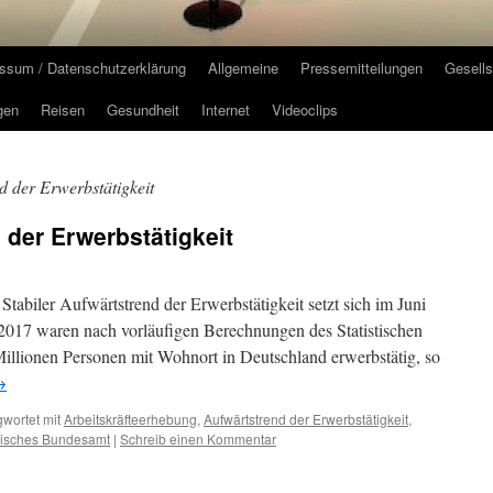
ssum / Datenschutzerklärung
Allgemeine
Pressemitteilungen
Gesells
gen
Reisen
Gesundheit
Internet
Videoclips
d der Erwerbstätigkeit
 der Erwerbstätigkeit
Stabiler Aufwärtstrend der Erwerbstätigkeit setzt sich im Juni
17 waren nach vorläufigen Berechnungen des Statistischen
illionen Personen mit Wohnort in Deutschland erwerbstätig, so
→
wortet mit
Arbeitskräfteerhebung
,
Aufwärtstrend der Erwerbstätigkeit
,
stisches Bundesamt
|
Schreib einen Kommentar