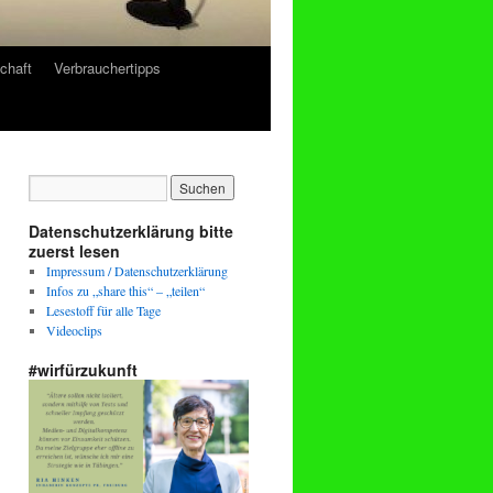
chaft
Verbrauchertipps
Datenschutzerklärung bitte
zuerst lesen
Impressum / Datenschutzerklärung
Infos zu „share this“ – „teilen“
Lesestoff für alle Tage
Videoclips
#wirfürzukunft