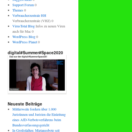
Support Forum
0
Themes
0
Verbraucherzentrale HH
Verbraucherzentrale (VHZ) 0
VirusTotal Blog
Infos zu neuen Viren
auch für Mac 0
WordPress Blog
0
WordPress Planet
0
digital#Summer#Space2020
Neueste Beiträge
Mittlerweile fordern über 1.000
Juristinnen und Juristen die Einleitung
eines AfD-Verbotsverfahrens beim
Bundesverfassungsgericht
In Großstädten: Mietangebote seit