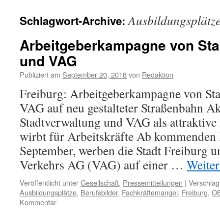
Ausbildungsplätz
Schlagwort-Archive:
Arbeitgeberkampagne von Sta
und VAG
Publiziert am
September 20, 2018
von
Redaktion
Freiburg: Arbeitgeberkampagne von St
VAG auf neu gestalteter Straßenbahn Ak
Stadtverwaltung und VAG als attraktive
wirbt für Arbeitskräfte Ab kommenden 
September, werben die Stadt Freiburg u
Verkehrs AG (VAG) auf einer …
Weiter
Veröffentlicht unter
Gesellschaft
,
Pressemitteilungen
|
Verschlag
Ausbildungsplätze
,
Berufsbilder
,
Fachkräftemangel
,
Freiburg
,
OB
Kommentar