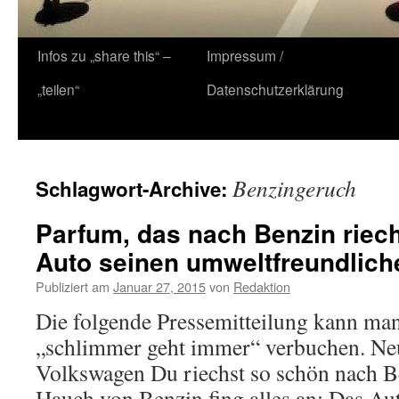
Zum
Infos zu „share this“ –
Impressum /
Inhalt
„teilen“
Datenschutzerklärung
springen
Benzingeruch
Schlagwort-Archive:
Parfum, das nach Benzin riech
Auto seinen umweltfreundliche
Publiziert am
Januar 27, 2015
von
Redaktion
Die folgende Pressemitteilung kann man
„schlimmer geht immer“ verbuchen. Neu
Volkswagen Du riechst so schön nach B
Hauch von Benzin fing alles an: Das A