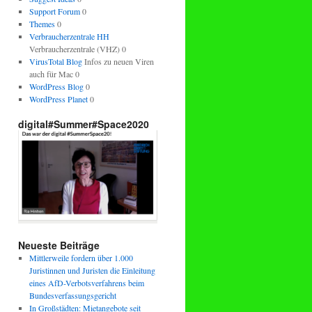
Support Forum
0
Themes
0
Verbraucherzentrale HH
Verbraucherzentrale (VHZ) 0
VirusTotal Blog
Infos zu neuen Viren
auch für Mac 0
WordPress Blog
0
WordPress Planet
0
digital#Summer#Space2020
Neueste Beiträge
Mittlerweile fordern über 1.000
Juristinnen und Juristen die Einleitung
eines AfD-Verbotsverfahrens beim
Bundesverfassungsgericht
In Großstädten: Mietangebote seit