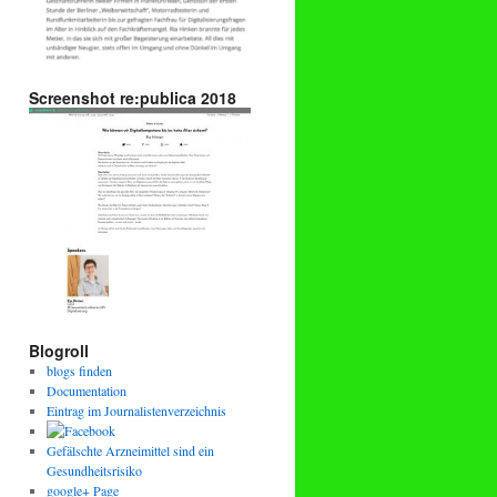
Screenshot re:publica 2018
Blogroll
blogs finden
Documentation
Eintrag im Journalistenverzeichnis
Gefälschte Arzneimittel sind ein
Gesundheitsrisiko
google+ Page