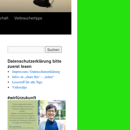
chaft
Verbrauchertipps
Datenschutzerklärung bitte
zuerst lesen
Impressum / Datenschutzerklärung
Infos zu „share this“ – „teilen“
Lesestoff für alle Tage
Videoclips
#wirfürzukunft