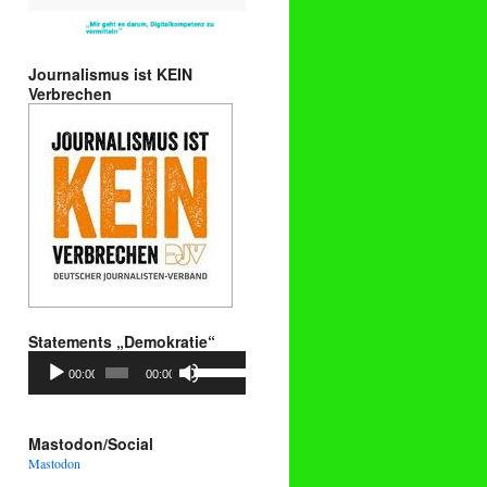
Journalismus ist KEIN
Verbrechen
Statements „Demokratie“
Audio-
Pfeiltasten
00:00
00:00
Player
Hoch/Runter
benutzen,
um
die
Mastodon/Social
Lautstärke
Mastodon
zu