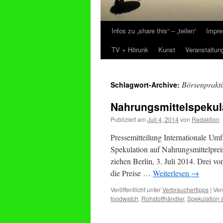
Infos zu „share this“ – „teilen“
Impre
Zum
TV + Hörunk
Kunst
Veranstaltun
Inhalt
springen
Börsenprakti
Schlagwort-Archive:
Nahrungsmittelspekul
Publiziert am
Juli 4, 2014
von
Redaktion
Pressemitteilung Internationale Umf
Spekulation auf Nahrungsmittelprei
ziehen Berlin, 3. Juli 2014. Drei 
die Preise …
Weiterlesen
→
Veröffentlicht unter
Verbrauchertipps
|
Ver
foodwatch
,
Rohstoffhändler
,
Spekulation 