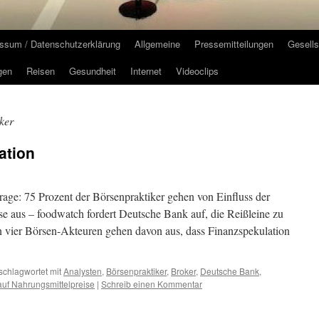
ssum / Datenschutzerklärung
Allgemeine
Pressemitteilungen
Gesells
gen
Reisen
Gesundheit
Internet
Videoclips
ker
ation
rage: 75 Prozent der Börsenpraktiker gehen von Einfluss der
se aus – foodwatch fordert Deutsche Bank auf, die Reißleine zu
von vier Börsen-Akteuren gehen davon aus, dass Finanzspekulation
schlagwortet mit
Analysten
,
Börsenpraktiker
,
Broker
,
Deutsche Bank
,
auf Nahrungsmittelpreise
|
Schreib einen Kommentar