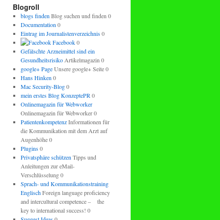
regeln.
Blogroll
blogs finden
Blog suchen und finden 0
Documentation
0
Eintrag im Journalistenverzeichnis
0
Facebook
0
Gefälschte Arzneimittel sind ein
Gesundheitsrisiko
Artikelmagazin 0
google+ Page
Unsere google+ Seite 0
Hans Hinken
0
Mac Security-Blog
0
mein erstes Blog KonzeptePR
0
Onlinemagazin für Webworker
Onlinemagazin für Webworker 0
Patientenkompetenz
Informationen für
die Kommunikation mit dem Arzt auf
Augenhöhe 0
Plugins
0
Privatsphäre schützen
Tipps und
Anleitungen zur eMail-
Verschlüsselung 0
Sprach- und Kommunikationstraining
Englisch
Foreign language proficiency
and intercultural competence – the
key to international success! 0
Suggest Ideas
0