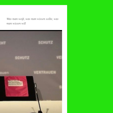
Was man weiß, was man wissen sollte, was
man wissen will