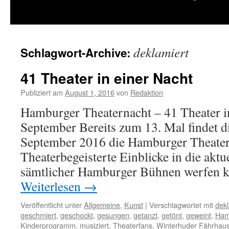
springen
deklamiert
Schlagwort-Archive:
41 Theater in einer Nacht
Publiziert am
August 1, 2016
von
Redaktion
Hamburger Theaternacht – 41 Theater in
September Bereits zum 13. Mal findet d
September 2016 die Hamburger Theaterna
Theaterbegeisterte Einblicke in die akt
sämtlicher Hamburger Bühnen werfen 
Weiterlesen
→
Veröffentlicht unter
Allgemeine
,
Kunst
|
Verschlagwortet mit
dekl
geschmiert
,
geschockt
,
gesungen
,
getanzt
,
getönt
,
geweint
,
Ham
Kinderprogramm
,
musiziert
,
Theaterfans
,
Winterhuder Fährhau