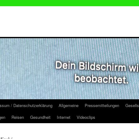
ssum / Datenschutzerklärung
Allgemeine
Pressemitteilungen
Gesells
gen
Reisen
Gesundheit
Internet
Videoclips
 Krahé