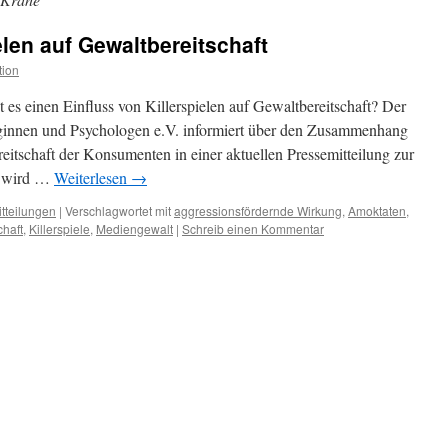
elen auf Gewaltbereitschaft
tion
 es einen Einfluss von Killerspielen auf Gewaltbereitschaft? Der
ginnen und Psychologen e.V. informiert über den Zusammenhang
eitschaft der Konsumenten in einer aktuellen Pressemitteilung zur
m wird …
Weiterlesen
→
tteilungen
|
Verschlagwortet mit
aggressionsfördernde Wirkung
,
Amoktaten
,
chaft
,
Killerspiele
,
Mediengewalt
|
Schreib einen Kommentar