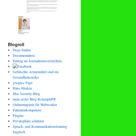
Blogroll
blogs finden
Documentation
Eintrag im Journalistenverzeichnis
Gefälschte Arzneimittel sind ein
Gesundheitsrisiko
google+ Page
Hans Hinken
Mac Security-Blog
mein erstes Blog KonzeptePR
Onlinemagazin für Webworker
Patientenkompetenz
Plugins
Privatsphäre schützen
Sprach- und Kommunikationstraining
Englisch