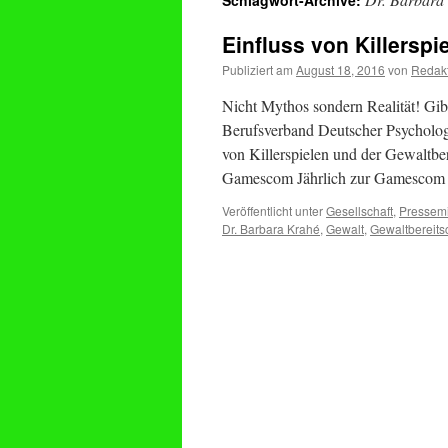
Schlagwort-Archive:
Einfluss von Killerspi
Publiziert am
August 18, 2016
von
Redak
Nicht Mythos sondern Realität! Gibt
Berufsverband Deutscher Psycholo
von Killerspielen und der Gewaltber
Gamescom Jährlich zur Gamesco
Veröffentlicht unter
Gesellschaft
,
Pressemi
Dr. Barbara Krahé
,
Gewalt
,
Gewaltbereits