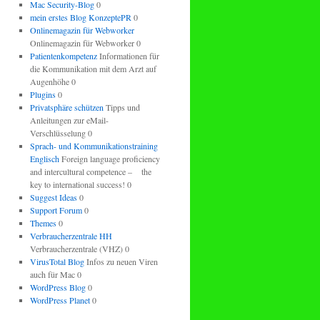
Mac Security-Blog
0
mein erstes Blog KonzeptePR
0
Onlinemagazin für Webworker
Onlinemagazin für Webworker 0
Patientenkompetenz
Informationen für
die Kommunikation mit dem Arzt auf
Augenhöhe 0
Plugins
0
Privatsphäre schützen
Tipps und
Anleitungen zur eMail-
Verschlüsselung 0
Sprach- und Kommunikationstraining
Englisch
Foreign language proficiency
and intercultural competence – the
key to international success! 0
Suggest Ideas
0
Support Forum
0
Themes
0
Verbraucherzentrale HH
Verbraucherzentrale (VHZ) 0
VirusTotal Blog
Infos zu neuen Viren
auch für Mac 0
WordPress Blog
0
WordPress Planet
0