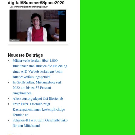
digital#Summer#Space2020
Neueste Beiträge
Mittlerweile fordern über 1.000
Juristinnen und Juristen die Einleitung
eines AfD-Verbotsverfahrens beim
Bundesverfassungsgericht
In Großstädten: Mietangebote seit
2022 um bis zu 57 Prozent
eingebrochen
Altersvorsorgedepot löst Riester ab
Trotz Filter: Doctolib zeigt
Kassenpatient:innen kostenpflichtige
Termine an
Schatten-KI wird zum Geschäftsrisiko
für den Mittelstand