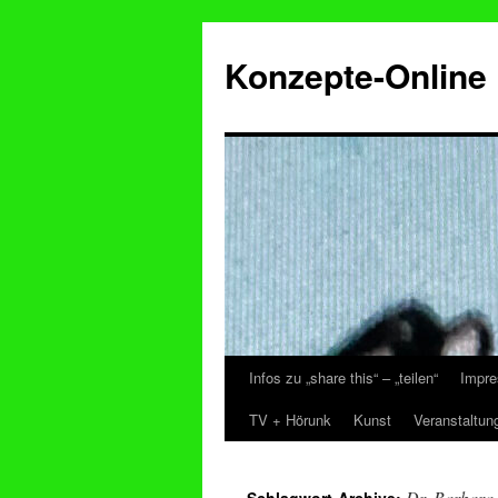
Konzepte-Online
Infos zu „share this“ – „teilen“
Impre
Zum
TV + Hörunk
Kunst
Veranstaltun
Inhalt
springen
Dr. Barbara