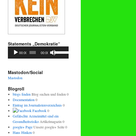
Statements „Demokratie“
Audio-
Pfeiltasten
00:00
00:00
Player
Hoch/Runter
benutzen,
um
die
Mastodon/Social
Lautstärke
Mastodon
zu
regeln.
Blogroll
blogs finden
Blog suchen und finden 0
Documentation
0
Eintrag im Journalistenverzeichnis
0
Facebook
0
Gefälschte Arzneimittel sind ein
Gesundheitsrisiko
Artikelmagazin 0
google+ Page
Unsere google+ Seite 0
Hans Hinken
0