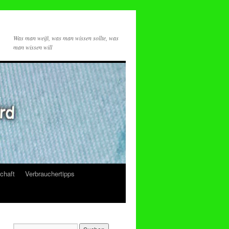
Was man weiß, was man wissen sollte, was
man wissen will
chaft
Verbrauchertipps