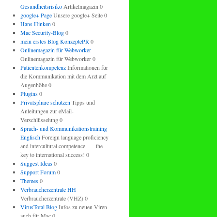
Gesundheitsrisiko
Artikelmagazin 0
google+ Page
Unsere google+ Seite 0
Hans Hinken
0
Mac Security-Blog
0
mein erstes Blog KonzeptePR
0
Onlinemagazin für Webworker
Onlinemagazin für Webworker 0
Patientenkompetenz
Informationen für
die Kommunikation mit dem Arzt auf
Augenhöhe 0
Plugins
0
Privatsphäre schützen
Tipps und
Anleitungen zur eMail-
Verschlüsselung 0
Sprach- und Kommunikationstraining
Englisch
Foreign language proficiency
and intercultural competence – the
key to international success! 0
Suggest Ideas
0
Support Forum
0
Themes
0
Verbraucherzentrale HH
Verbraucherzentrale (VHZ) 0
VirusTotal Blog
Infos zu neuen Viren
auch für Mac 0