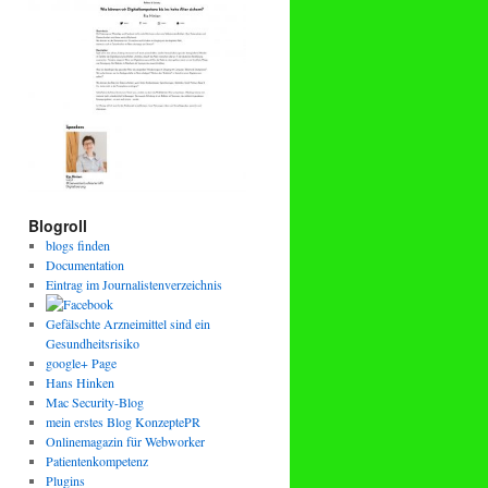
Blogroll
blogs finden
Documentation
Eintrag im Journalistenverzeichnis
Gefälschte Arzneimittel sind ein
Gesundheitsrisiko
google+ Page
Hans Hinken
Mac Security-Blog
mein erstes Blog KonzeptePR
Onlinemagazin für Webworker
Patientenkompetenz
Plugins