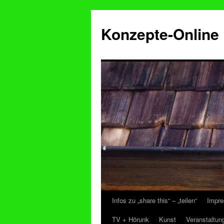
Konzepte-Online
Infos zu „share this“ – „teilen“
Impre
Zum
TV + Hörunk
Kunst
Veranstaltun
Inhalt