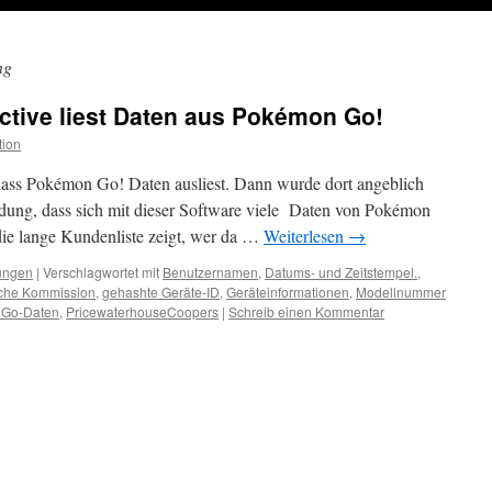
ng
ctive liest Daten aus Pokémon Go!
tion
ass Pokémon Go! Daten ausliest. Dann wurde dort angeblich
ung, dass sich mit dieser Software viele Daten von Pokémon
 die lange Kundenliste zeigt, wer da …
Weiterlesen
→
lungen
|
Verschlagwortet mit
Benutzernamen
,
Datums- und Zeitstempel.
,
che Kommission
,
gehashte Geräte-ID
,
Geräteinformationen
,
Modellnummer
Go-Daten
,
PricewaterhouseCoopers
|
Schreib einen Kommentar