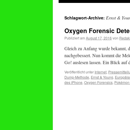
springen
Ernst & You
Schlagwort-Archive:
Oxygen Forensic Dete
Publiziert am
August 17, 2016
von
Redak
Gleich zu Anfang wurde bekannt, d
nachgebessert. Nun kommt die Meld
Go! auslesen lassen. Ein Blick auf
Veröffentlicht unter
Internet
,
Pressemittei
Dump-Methode
,
Ernst & Young
,
Europäis
des iPhone
,
Oxygen Forensics
,
Pokémon 