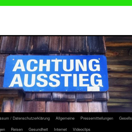
ssum / Datenschutzerklärung
Allgemeine
Pressemitteilungen
Gesells
gen
Reisen
Gesundheit
Internet
Videoclips