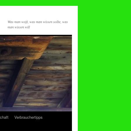
Was man weiß, was man wissen sollte, was
man wissen will
chaft
Verbrauchertipps