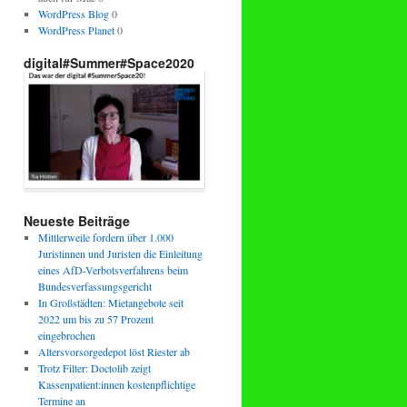
WordPress Blog
0
WordPress Planet
0
digital#Summer#Space2020
Neueste Beiträge
Mittlerweile fordern über 1.000
Juristinnen und Juristen die Einleitung
eines AfD-Verbotsverfahrens beim
Bundesverfassungsgericht
In Großstädten: Mietangebote seit
2022 um bis zu 57 Prozent
eingebrochen
Altersvorsorgedepot löst Riester ab
Trotz Filter: Doctolib zeigt
Kassenpatient:innen kostenpflichtige
Termine an