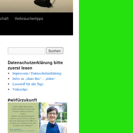
chaft
Verbrauchertipps
Datenschutzerklärung bitte
zuerst lesen
Impressum / Datenschutzerklärung
Infos zu „share this“ – „teilen“
Lesestoff für alle Tage
Videoclips
#wirfürzukunft