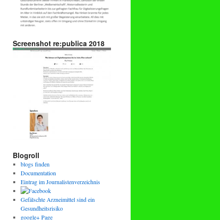
Screenshot re:publica 2018
Blogroll
blogs finden
Documentation
Eintrag im Journalistenverzeichnis
Gefälschte Arzneimittel sind ein
Gesundheitsrisiko
google+ Page