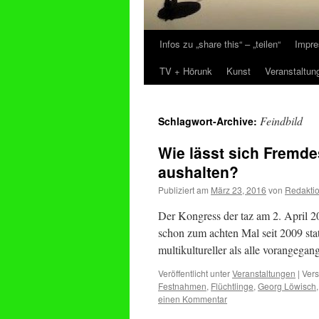
Infos zu „share this“ – „teilen“
Impre
Zum
TV + Hörunk
Kunst
Veranstaltun
Inhalt
springen
Feindbild
Schlagwort-Archive:
Wie lässt sich Fremde
aushalten?
Publiziert am
März 23, 2016
von
Redakti
Der Kongress der taz am 2. April 2
schon zum achten Mal seit 2009 statt
multikultureller als alle vorangega
Veröffentlicht unter
Veranstaltungen
|
Vers
Festnahmen
,
Flüchtlinge
,
Georg Löwisch
einen Kommentar