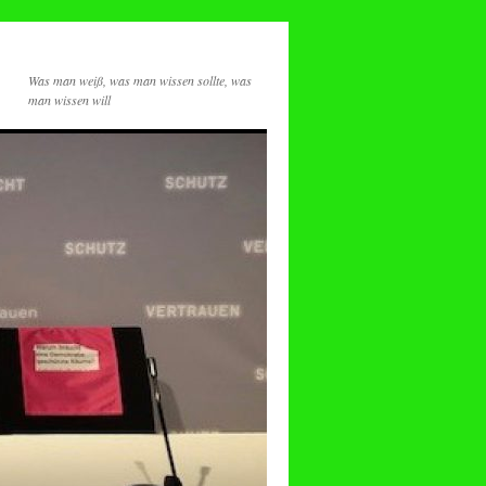
Was man weiß, was man wissen sollte, was
man wissen will