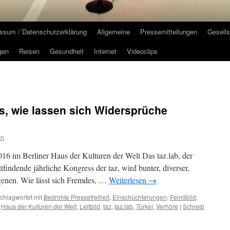
ssum / Datenschutzerklärung
Allgemeine
Pressemitteilungen
Gesells
gen
Reisen
Gesundheit
Internet
Videoclips
s, wie lassen sich Widersprüche
on
016 im Berliner Haus der Kulturen der Welt Das taz.lab, der
findende jährliche Kongress der taz, wird bunter, diverser,
ngenen. Wie lässt sich Fremdes, …
Weiterlesen
→
chlagwortet mit
Bedrohte Pressefreiheit
,
Einschüchterungen
,
Feindbild
,
,
Haus der Kulturen der Welt
,
Leitbild
,
taz
,
taz.lab
,
Türkei
,
Verhöre
|
Schreib