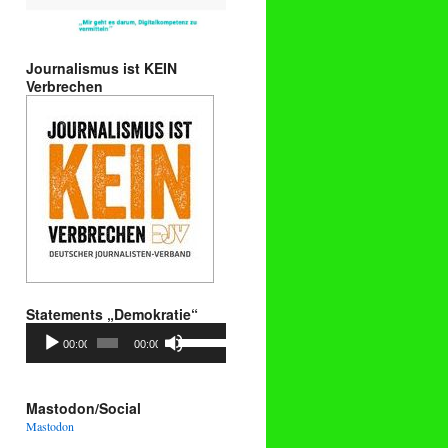
Journalismus ist KEIN
Verbrechen
Statements „Demokratie“
Audio-
Pfeiltasten
00:00
00:00
Player
Hoch/Runter
benutzen,
um
die
Mastodon/Social
Lautstärke
Mastodon
zu