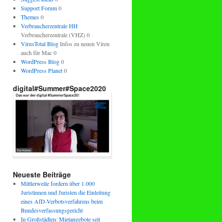
Support Forum
0
Themes
0
Verbraucherzentrale HH
Verbraucherzentrale (VHZ) 0
VirusTotal Blog
Infos zu neuen Viren
auch für Mac 0
WordPress Blog
0
WordPress Planet
0
digital#Summer#Space2020
Neueste Beiträge
Mittlerweile fordern über 1.000
Juristinnen und Juristen die Einleitung
eines AfD-Verbotsverfahrens beim
Bundesverfassungsgericht
In Großstädten: Mietangebote seit