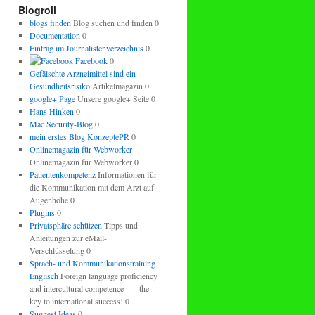
regeln.
Blogroll
blogs finden
Blog suchen und finden 0
Documentation
0
Eintrag im Journalistenverzeichnis
0
Facebook
0
Gefälschte Arzneimittel sind ein
Gesundheitsrisiko
Artikelmagazin 0
google+ Page
Unsere google+ Seite 0
Hans Hinken
0
Mac Security-Blog
0
mein erstes Blog KonzeptePR
0
Onlinemagazin für Webworker
Onlinemagazin für Webworker 0
Patientenkompetenz
Informationen für
die Kommunikation mit dem Arzt auf
Augenhöhe 0
Plugins
0
Privatsphäre schützen
Tipps und
Anleitungen zur eMail-
Verschlüsselung 0
Sprach- und Kommunikationstraining
Englisch
Foreign language proficiency
and intercultural competence – the
key to international success! 0
Suggest Ideas
0