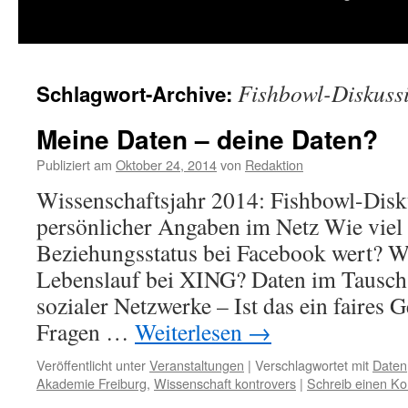
springen
Fishbowl-Diskuss
Schlagwort-Archive:
Meine Daten – deine Daten?
Publiziert am
Oktober 24, 2014
von
Redaktion
Wissenschaftsjahr 2014: Fishbowl-Dis
persönlicher Angaben im Netz Wie viel 
Beziehungsstatus bei Facebook wert? W
Lebenslauf bei XING? Daten im Tausch
sozialer Netzwerke – Ist das ein faires 
Fragen …
Weiterlesen
→
Veröffentlicht unter
Veranstaltungen
|
Verschlagwortet mit
Daten
Akademie Freiburg
,
Wissenschaft kontrovers
|
Schreib einen K