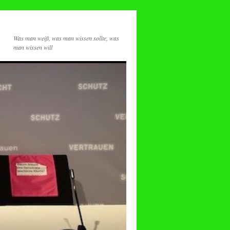
Was man weiß, was man wissen sollte, was
man wissen will