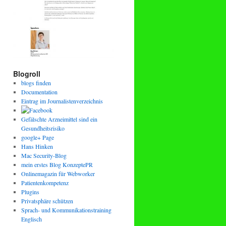
Blogroll
blogs finden
Documentation
Eintrag im Journalistenverzeichnis
Gefälschte Arzneimittel sind ein
Gesundheitsrisiko
google+ Page
Hans Hinken
Mac Security-Blog
mein erstes Blog KonzeptePR
Onlinemagazin für Webworker
Patientenkompetenz
Plugins
Privatsphäre schützen
Sprach- und Kommunikationstraining
Englisch