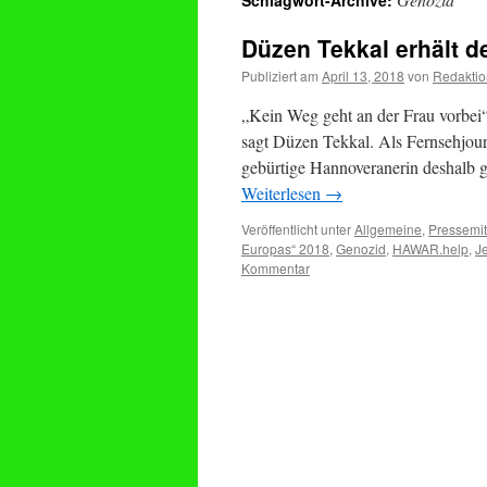
Schlagwort-Archive:
Düzen Tekkal erhält d
Publiziert am
April 13, 2018
von
Redaktio
„Kein Weg geht an der Frau vorbei
sagt Düzen Tekkal. Als Fernsehjourn
gebürtige Hannoveranerin deshalb ga
Weiterlesen
→
Veröffentlicht unter
Allgemeine
,
Pressemit
Europas“ 2018
,
Genozid
,
HAWAR.help
,
J
Kommentar