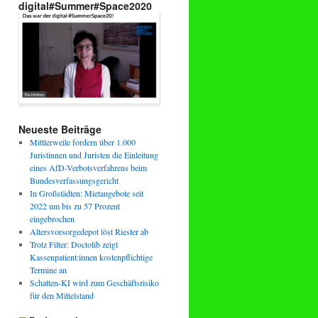
digital#Summer#Space2020
Neueste Beiträge
Mittlerweile fordern über 1.000
Juristinnen und Juristen die Einleitung
eines AfD-Verbotsverfahrens beim
Bundesverfassungsgericht
In Großstädten: Mietangebote seit
2022 um bis zu 57 Prozent
eingebrochen
Altersvorsorgedepot löst Riester ab
Trotz Filter: Doctolib zeigt
Kassenpatient:innen kostenpflichtige
Termine an
Schatten-KI wird zum Geschäftsrisiko
für den Mittelstand