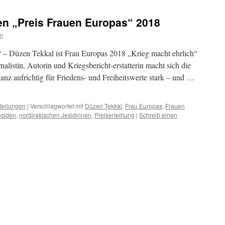
en „Preis Frauen Europas“ 2018
n
“ – Düzen Tekkal ist Frau Europas 2018 „Krieg macht ehrlich“
alistin, Autorin und Kriegsbericht-erstatterin macht sich die
nz aufrichtig für Friedens- und Freiheitswerte stark – und …
teilungen
|
Verschlagwortet mit
Düzen Tekkal
,
Frau Europas
,
Frauen
esiden
,
nordirakischen Jesidinnen
,
Preiserleihung
|
Schreib einen