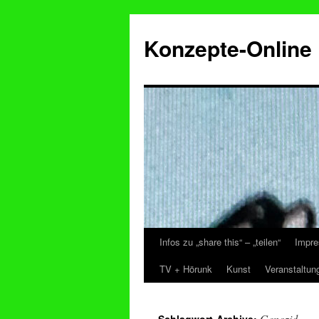
Konzepte-Online
Infos zu „share this“ – „teilen“
Impre
Zum
TV + Hörunk
Kunst
Veranstaltun
Inhalt
springen
Genozid