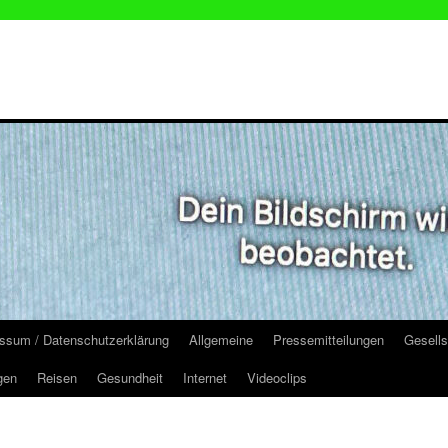
ssum / Datenschutzerklärung
Allgemeine
Pressemitteilungen
Gesells
gen
Reisen
Gesundheit
Internet
Videoclips