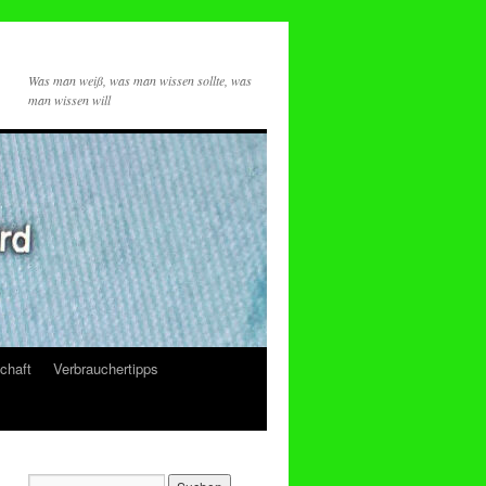
Was man weiß, was man wissen sollte, was
man wissen will
chaft
Verbrauchertipps