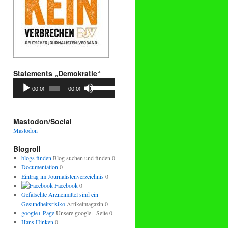
Statements „Demokratie“
Audio-
Pfeiltasten
00:00
00:00
Player
Hoch/Runter
benutzen,
um
die
Mastodon/Social
Lautstärke
Mastodon
zu
regeln.
Blogroll
blogs finden
Blog suchen und finden 0
Documentation
0
Eintrag im Journalistenverzeichnis
0
Facebook
0
Gefälschte Arzneimittel sind ein
Gesundheitsrisiko
Artikelmagazin 0
google+ Page
Unsere google+ Seite 0
Hans Hinken
0