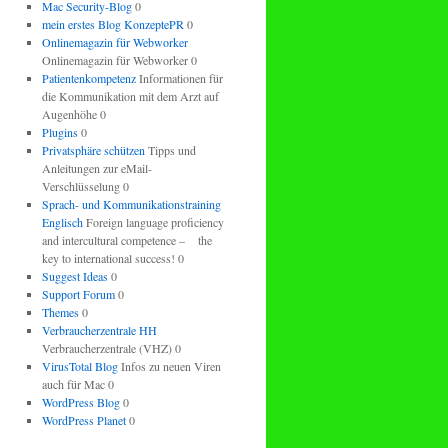
Mac Security-Blog
0
mein erstes Blog KonzeptePR
0
Onlinemagazin für Webworker
Onlinemagazin für Webworker 0
Patientenkompetenz
Informationen für
die Kommunikation mit dem Arzt auf
Augenhöhe 0
Plugins
0
Privatsphäre schützen
Tipps und
Anleitungen zur eMail-
Verschlüsselung 0
Sprach- und Kommunikationstraining
Englisch
Foreign language proficiency
and intercultural competence – the
key to international success! 0
Suggest Ideas
0
Support Forum
0
Themes
0
Verbraucherzentrale HH
Verbraucherzentrale (VHZ) 0
VirusTotal Blog
Infos zu neuen Viren
auch für Mac 0
WordPress Blog
0
WordPress Planet
0