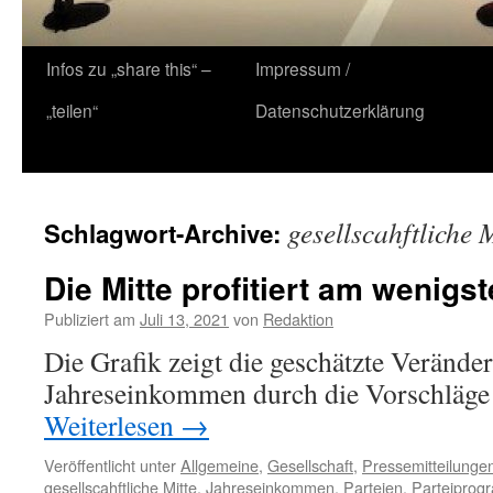
Zum
Infos zu „share this“ –
Impressum /
Inhalt
„teilen“
Datenschutzerklärung
springen
gesellscahftliche 
Schlagwort-Archive:
Die Mitte profitiert am wenigs
Publiziert am
Juli 13, 2021
von
Redaktion
Die Grafik zeigt die geschätzte Verände
Jahreseinkommen durch die Vorschläge 
Weiterlesen
→
Veröffentlicht unter
Allgemeine
,
Gesellschaft
,
Pressemitteilunge
gesellscahftliche Mitte
,
Jahreseinkommen
,
Parteien
,
Parteipro