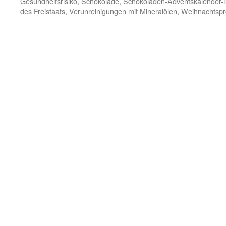
Gesundheitsrisiko
,
Schokolade
,
Schokoladen-Adventskalender-T
des Freistaats
,
Verunreinigungen mit Mineralölen
,
Weihnachtspr