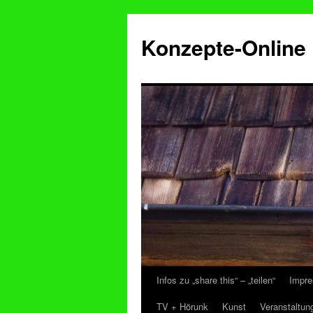
Konzepte-Online
Infos zu „share this“ – „teilen“
Impre
Zum
TV + Hörunk
Kunst
Veranstaltun
Inhalt