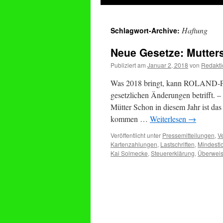
springen
Haftung
Schlagwort-Archive:
Neue Gesetze: Mutter
Publiziert am
Januar 2, 2018
von
Redakti
Was 2018 bringt, kann ROLAND-Par
gesetzlichen Änderungen betrifft. 
Mütter Schon in diesem Jahr ist das
kommen …
Weiterlesen
→
Veröffentlicht unter
Pressemitteilungen
,
V
Kartenzahlungen
,
Lastschriften
,
Mindestl
Kai Solmecke
,
Steuererklärung
,
Überwei