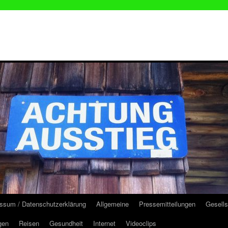
ssum / Datenschutzerklärung
Allgemeine
Pressemitteilungen
Gesells
gen
Reisen
Gesundheit
Internet
Videoclips