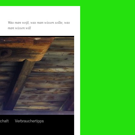
Was man weiß, was man wissen sollte, was
man wissen will
chaft
Verbrauchertipps