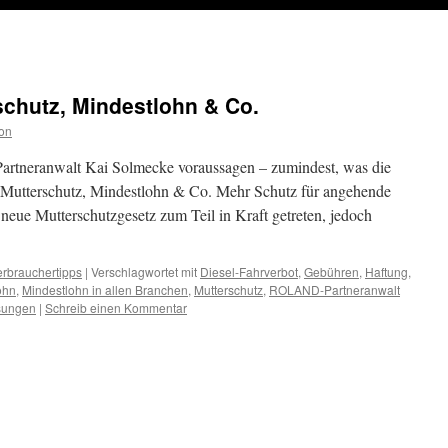
schutz, Mindestlohn & Co.
on
tneranwalt Kai Solmecke voraussagen – zumindest, was die
– Mutterschutz, Mindestlohn & Co. Mehr Schutz für angehende
 neue Mutterschutzgesetz zum Teil in Kraft getreten, jedoch
erbrauchertipps
|
Verschlagwortet mit
Diesel-Fahrverbot
,
Gebühren
,
Haftung
,
ohn
,
Mindestlohn in allen Branchen
,
Mutterschutz
,
ROLAND-Partneranwalt
sungen
|
Schreib einen Kommentar