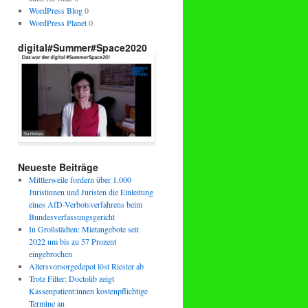
WordPress Blog
0
WordPress Planet
0
digital#Summer#Space2020
Neueste Beiträge
Mittlerweile fordern über 1.000
Juristinnen und Juristen die Einleitung
eines AfD-Verbotsverfahrens beim
Bundesverfassungsgericht
In Großstädten: Mietangebote seit
2022 um bis zu 57 Prozent
eingebrochen
Altersvorsorgedepot löst Riester ab
Trotz Filter: Doctolib zeigt
Kassenpatient:innen kostenpflichtige
Termine an