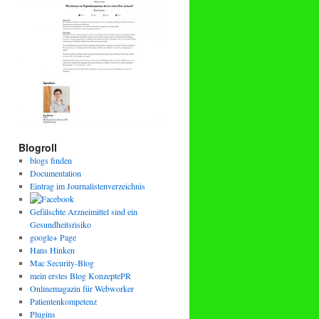
Blogroll
blogs finden
Documentation
Eintrag im Journalistenverzeichnis
Gefälschte Arzneimittel sind ein
Gesundheitsrisiko
google+ Page
Hans Hinken
Mac Security-Blog
mein erstes Blog KonzeptePR
Onlinemagazin für Webworker
Patientenkompetenz
Plugins