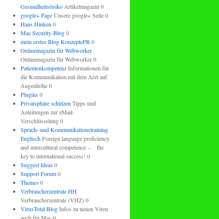
Gesundheitsrisiko
Artikelmagazin 0
google+ Page
Unsere google+ Seite 0
Hans Hinken
0
Mac Security-Blog
0
mein erstes Blog KonzeptePR
0
Onlinemagazin für Webworker
Onlinemagazin für Webworker 0
Patientenkompetenz
Informationen für
die Kommunikation mit dem Arzt auf
Augenhöhe 0
Plugins
0
Privatsphäre schützen
Tipps und
Anleitungen zur eMail-
Verschlüsselung 0
Sprach- und Kommunikationstraining
Englisch
Foreign language proficiency
and intercultural competence – the
key to international success! 0
Suggest Ideas
0
Support Forum
0
Themes
0
Verbraucherzentrale HH
Verbraucherzentrale (VHZ) 0
VirusTotal Blog
Infos zu neuen Viren
auch für Mac 0