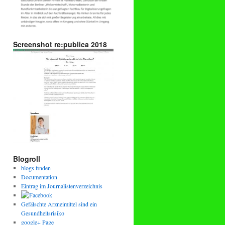
Screenshot re:publica 2018
Blogroll
blogs finden
Documentation
Eintrag im Journalistenverzeichnis
Gefälschte Arzneimittel sind ein
Gesundheitsrisiko
google+ Page