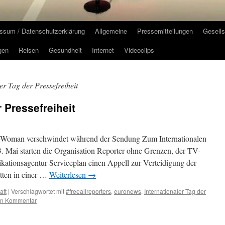
ssum / Datenschutzerklärung
Allgemeine
Pressemitteilungen
Gesells
gen
Reisen
Gesundheit
Internet
Videoclips
er Tag der Pressefreiheit
r Pressefreiheit
or-Woman verschwindet während der Sendung Zum Internationalen
3. Mai starten die Organisation Reporter ohne Grenzen, der TV-
tionsagentur Serviceplan einen Appell zur Verteidigung der
itten in einer …
Weiterlesen
→
aft
|
Verschlagwortet mit
#freeallreporters
,
euronews
,
Internationaler Tag der
en Kommentar