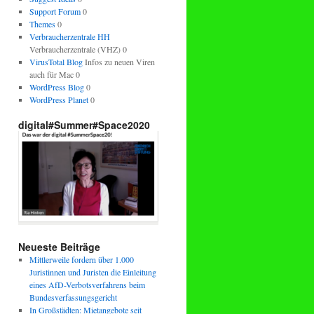
Support Forum
0
Themes
0
Verbraucherzentrale HH
Verbraucherzentrale (VHZ) 0
VirusTotal Blog
Infos zu neuen Viren
auch für Mac 0
WordPress Blog
0
WordPress Planet
0
digital#Summer#Space2020
Neueste Beiträge
Mittlerweile fordern über 1.000
Juristinnen und Juristen die Einleitung
eines AfD-Verbotsverfahrens beim
Bundesverfassungsgericht
In Großstädten: Mietangebote seit