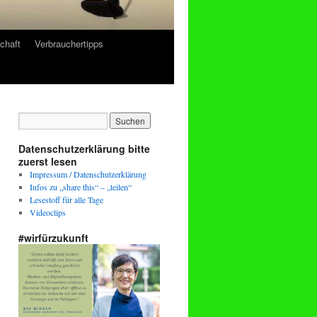
chaft
Verbrauchertipps
Datenschutzerklärung bitte
zuerst lesen
Impressum / Datenschutzerklärung
Infos zu „share this“ – „teilen“
Lesestoff für alle Tage
Videoclips
#wirfürzukunft