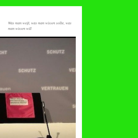
Was man weiß, was man wissen sollte, was
man wissen will