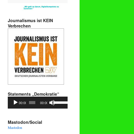
Journalismus ist KEIN
Verbrechen
Statements „Demokratie“
Audio-
Pfeiltasten
00:00
00:00
Player
Hoch/Runter
benutzen,
um
die
Mastodon/Social
Lautstärke
Mastodon
zu