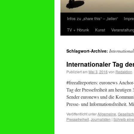
Infos zu „share this“ – „teilen“
Impre
Zum
TV + Hörunk
Kunst
Veranstaltun
Inhalt
springen
International
Schlagwort-Archive:
Internationaler Tag de
Publiziert am
Mai 3, 2016
von
Redaktion
#freeallreporters: euronews Anch
Tag der Pressefreiheit am heutigen 
Sender euronews und die Kommunika
Presse- und Informationsfreiheit. M
Veröffentlicht unter
Allgemeine
,
Gesellsch
Pressefreiheit
,
Journalisten
|
Schreib ein