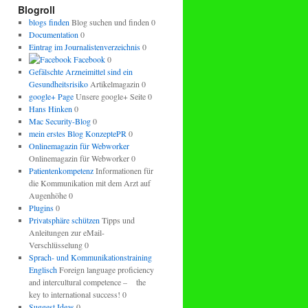
regeln.
Blogroll
blogs finden
Blog suchen und finden 0
Documentation
0
Eintrag im Journalistenverzeichnis
0
Facebook
0
Gefälschte Arzneimittel sind ein
Gesundheitsrisiko
Artikelmagazin 0
google+ Page
Unsere google+ Seite 0
Hans Hinken
0
Mac Security-Blog
0
mein erstes Blog KonzeptePR
0
Onlinemagazin für Webworker
Onlinemagazin für Webworker 0
Patientenkompetenz
Informationen für
die Kommunikation mit dem Arzt auf
Augenhöhe 0
Plugins
0
Privatsphäre schützen
Tipps und
Anleitungen zur eMail-
Verschlüsselung 0
Sprach- und Kommunikationstraining
Englisch
Foreign language proficiency
and intercultural competence – the
key to international success! 0
Suggest Ideas
0