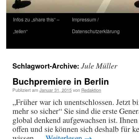
Zum
Infos zu „share this“ –
Impressum /
Inhalt
„teilen“
Datenschutzerklärung
springen
Jule Müller
Schlagwort-Archive:
Buchpremiere in Berlin
Publiziert am
Januar 31, 2015
von
Redaktion
„Früher war ich unentschlossen. Jetzt bi
mehr so sicher“ Sie sind die erste Genera
global denkend aufgewachsen ist. Ihnen 
offen und sie können sich deshalb für ke
wissen …
Weiterlesen
→