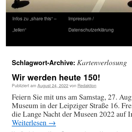
Zum
Infos zu „share this“ –
Impressum /
Inhalt
„teilen“
Datenschutzerklärung
springen
Kartenverlosung
Schlagwort-Archive:
Wir werden heute 150!
Publiziert am
August 24, 2022
von
Redaktion
Feiern Sie mit uns am Samstag, 27. Aug
Museum in der Leipziger Straße 16. Fre
die Lange Nacht der Museen 2022 auf I
Weiterlesen
→