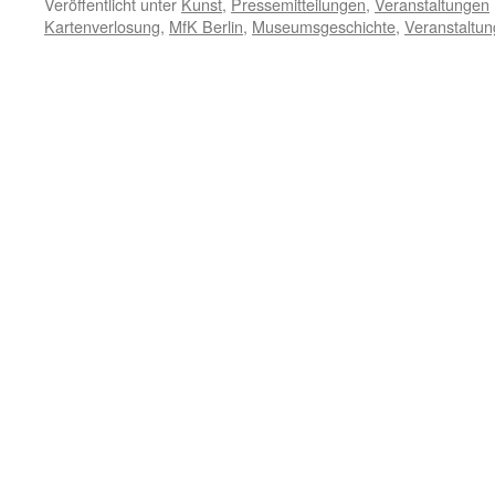
Veröffentlicht unter
Kunst
,
Pressemitteilungen
,
Veranstaltungen
Kartenverlosung
,
MfK Berlin
,
Museumsgeschichte
,
Veranstaltun