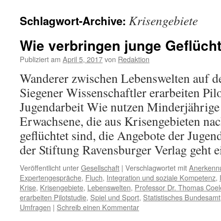
Krisengebiete
Schlagwort-Archive:
Wie verbringen junge Geflüchte
Publiziert am
April 5, 2017
von
Redaktion
Wanderer zwischen Lebenswelten auf de
Siegener Wissenschaftler erarbeiten Pilot
Jugendarbeit Wie nutzen Minderjährige
Erwachsene, die aus Krisengebieten na
geflüchtet sind, die Angebote der Juge
der Stiftung Ravensburger Verlag geht
Veröffentlicht unter
Gesellschaft
|
Verschlagwortet mit
Anerkenn
Expertengespräche
,
Fluch
,
Integration und soziale Kompetenz
,
Krise
,
Krisengebiete
,
Lebenswelten
,
Professor Dr. Thomas Coel
erarbeiten Pilotstudie
,
Spiel und Sport
,
Statistisches Bundesamt
Umfragen
|
Schreib einen Kommentar