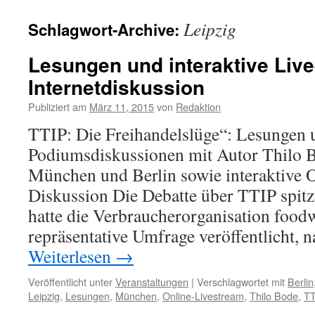
Leipzig
Schlagwort-Archive:
Lesungen und interaktive Live
Internetdiskussion
Publiziert am
März 11, 2015
von
Redaktion
TTIP: Die Freihandelslüge“: Lesungen 
Podiumsdiskussionen mit Autor Thilo B
München und Berlin sowie interaktive 
Diskussion Die Debatte über TTIP spitzt
hatte die Verbraucherorganisation food
repräsentative Umfrage veröffentlicht,
Weiterlesen
→
Veröffentlicht unter
Veranstaltungen
|
Verschlagwortet mit
Berlin
Leipzig
,
Lesungen
,
München
,
Online-Livestream
,
Thilo Bode
,
TT