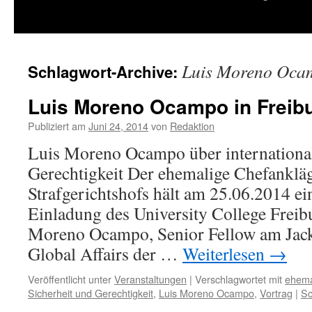
springen
Luis Moreno Oca
Schlagwort-Archive:
Luis Moreno Ocampo in Freib
Publiziert am
Juni 24, 2014
von
Redaktion
Luis Moreno Ocampo über international
Gerechtigkeit Der ehemalige Chefankläg
Strafgerichtshofs hält am 25.06.2014 ei
Einladung des University College Freibu
Moreno Ocampo, Senior Fellow am Jacks
Global Affairs der …
Weiterlesen
→
Veröffentlicht unter
Veranstaltungen
|
Verschlagwortet mit
ehema
Sicherheit und Gerechtigkeit
,
Luis Moreno Ocampo
,
Vortrag
|
Sc