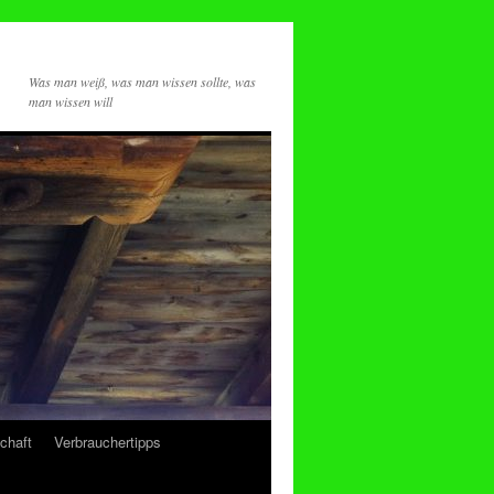
Was man weiß, was man wissen sollte, was
man wissen will
chaft
Verbrauchertipps