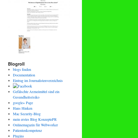
Blogroll
blogs finden
Documentation
Eintrag im Journalistenverzeichnis
Gefälschte Arzneimittel sind ein
Gesundheitsrisiko
google+ Page
Hans Hinken
Mac Security-Blog
mein erstes Blog KonzeptePR
Onlinemagazin für Webworker
Patientenkompetenz
Plugins