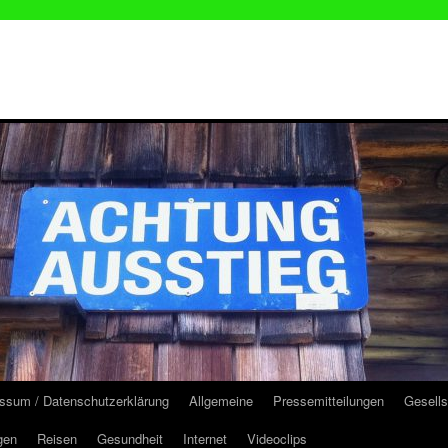
ssum / Datenschutzerklärung
Allgemeine
Pressemitteilungen
Gesells
gen
Reisen
Gesundheit
Internet
Videoclips