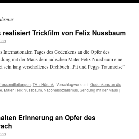
alismus
realisiert Trickfilm von Felix Nussbaum
tion
s Internationalen Tages des Gedenkens an die Opfer des
ndung mit der Maus dem jüdischen Maler Felix Nussbaum eine
i sein lang verschollenes Drehbuch „Pit und Peggs Traumreise”
ressemitteilungen
,
TV + Hörunk
|
Verschlagwortet mit
Gedenkens an die
te
,
Maler Felix Nussbaum
,
Nationalsozialismus
,
Sendung mit der Maus
|
halten Erinnerung an Opfer des
wach
tion