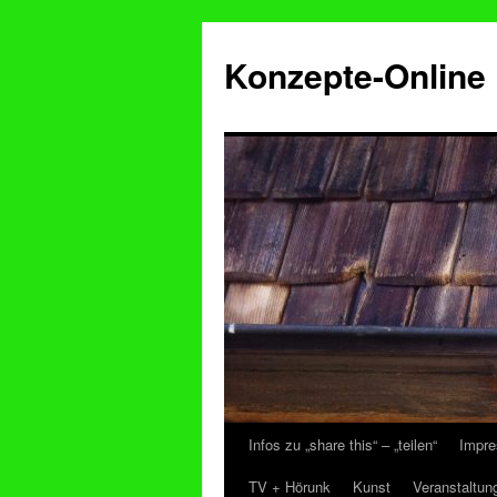
Konzepte-Online
Infos zu „share this“ – „teilen“
Impre
Zum
TV + Hörunk
Kunst
Veranstaltun
Inhalt