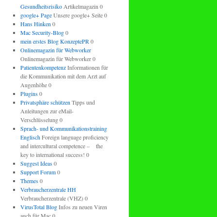
Gesundheitsrisiko
Artikelmagazin 0
google+ Page
Unsere google+ Seite 0
Hans Hinken
0
Mac Security-Blog
0
mein erstes Blog KonzeptePR
0
Onlinemagazin für Webworker
Onlinemagazin für Webworker 0
Patientenkompetenz
Informationen für
die Kommunikation mit dem Arzt auf
Augenhöhe 0
Plugins
0
Privatsphäre schützen
Tipps und
Anleitungen zur eMail-
Verschlüsselung 0
Sprach- und Kommunikationstraining
Englisch
Foreign language proficiency
and intercultural competence – the
key to international success! 0
Suggest Ideas
0
Support Forum
0
Themes
0
Verbraucherzentrale HH
Verbraucherzentrale (VHZ) 0
VirusTotal Blog
Infos zu neuen Viren
auch für Mac 0