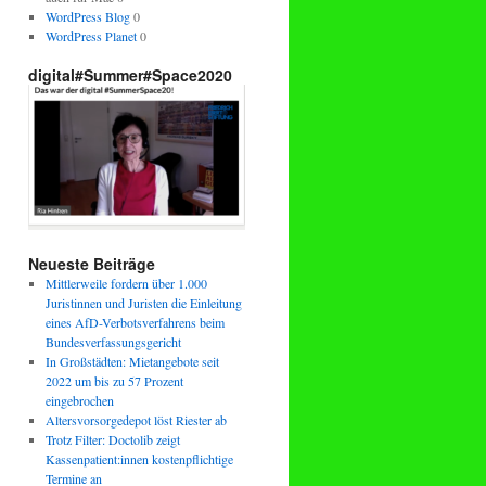
WordPress Blog
0
WordPress Planet
0
digital#Summer#Space2020
Neueste Beiträge
Mittlerweile fordern über 1.000
Juristinnen und Juristen die Einleitung
eines AfD-Verbotsverfahrens beim
Bundesverfassungsgericht
In Großstädten: Mietangebote seit
2022 um bis zu 57 Prozent
eingebrochen
Altersvorsorgedepot löst Riester ab
Trotz Filter: Doctolib zeigt
Kassenpatient:innen kostenpflichtige
Termine an