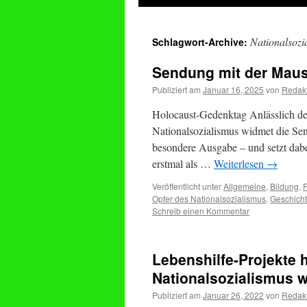
springen
Nationalsozi
Schlagwort-Archive:
Sendung mit der Maus 
Publiziert am
Januar 16, 2025
von
Redak
Holocaust-Gedenktag Anlässlich de
Nationalsozialismus widmet die Se
besondere Ausgabe – und setzt dabe
erstmal als …
Weiterlesen
→
Veröffentlicht unter
Allgemeine
,
Bildung
,
P
Opfer des Nationalsozialismus
,
Geschich
Schreib einen Kommentar
Lebenshilfe-Projekte 
Nationalsozialismus 
Publiziert am
Januar 26, 2022
von
Redak