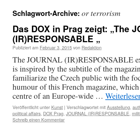
or terrorism
Schlagwort-Archive:
Das DOX in Prag zeigt: „The
(IR)RESPONSABLE „
Publiziert am
Februar 3, 2015
von
Redaktion
The JOURNAL (IR)RESPONSABLE exhi
is inspired by the subtitle of the magaz
familiarize the Czech public with the foc
humour of this French magazine, which i
centre of an Europe-wide …
Weiterles
Veröffentlicht unter
Kunst
|
Verschlagwortet mit
Ausstellung
,
aut
political affairs
,
DOX Prag
,
JOURNAL (IR)RESPONSABLE
,
mili
Schreib einen Kommentar