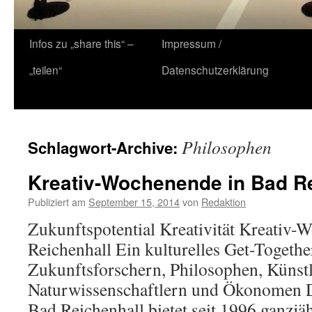
Zum
Infos zu „share this“ –
Impressum /
Inhalt
„teilen“
Datenschutzerklärung
springen
Philosophen
Schlagwort-Archive:
Kreativ-Wochenende in Bad R
Publiziert am
September 15, 2014
von
Redaktion
Zukunftspotential Kreativität Kreativ
Reichenhall Ein kulturelles Get-Togethe
Zukunftsforschern, Philosophen, Künst
Naturwissenschaftlern und Ökonomen 
Bad Reichenhall bietet seit 1996 ganzjä