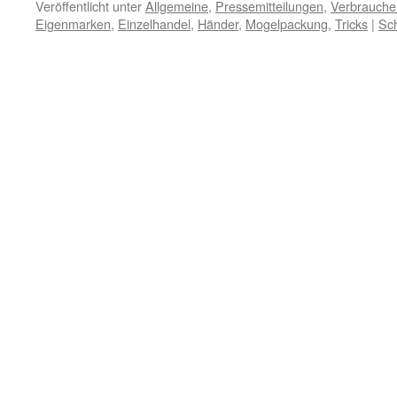
Veröffentlicht unter
Allgemeine
,
Pressemitteilungen
,
Verbraucher
Eigenmarken
,
Einzelhandel
,
Händer
,
Mogelpackung
,
Tricks
|
Sc