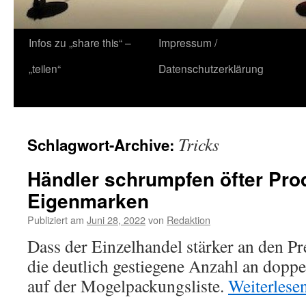
Zum
Infos zu „share this“ –
Impressum /
Inhalt
„teilen“
Datenschutzerklärung
springen
Tricks
Schlagwort-Archive:
Händler schrumpfen öfter Prod
Eigenmarken
Publiziert am
Juni 28, 2022
von
Redaktion
Dass der Einzelhandel stärker an den Pre
die deutlich gestiegene Anzahl an dopp
auf der Mogelpackungsliste.
Weiterlese