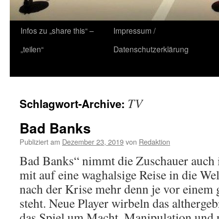
Zum
Infos zu „share this“ –
Impressum /
Inhalt
„teilen“
Datenschutzerklärung
springen
TV
Schlagwort-Archive:
Bad Banks
Publiziert am
Dezember 23, 2019
von
Redaktion
Bad Banks“ nimmt die Zuschauer auch 
mit auf eine waghalsige Reise in die Wel
nach der Krise mehr denn je vor einem
steht. Neue Player wirbeln das altherge
das Spiel um Macht, Manipulation und 