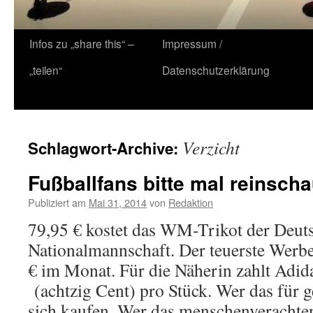
Zum
Infos zu „share this“ –
Impressum /
Inhalt
„teilen“
Datenschutzerklärung
springen
Verzicht
Schlagwort-Archive:
Fußballfans bitte mal reinsch
Publiziert am
Mai 31, 2014
von
Redaktion
79,95 € kostet das WM-Trikot der Deut
Nationalmannschaft. Der teuerste Werbe
€ im Monat. Für die Näherin zahlt Adid
(achtzig Cent) pro Stück. Wer das für ger
sich kaufen. Wer das menschenverach