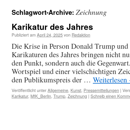
Zeichnung
Schlagwort-Archive:
Karikatur des Jahres
Publiziert am
April 24, 2025
von
Redaktion
Die Krise in Person Donald Trump und 
Karikaturen des Jahres bringen nicht nu
den Punkt, sondern auch die Gegenwart
Wortspiel und einer vielschichtigen Ze
den Publikumspreis der …
Weiterlesen
Veröffentlicht unter
Allgemeine
,
Kunst
,
Pressemitteilungen
|
Ver
Karikatur
,
MfK_Berlin
,
Trump
,
Zeichnung
|
Schreib einen Komm