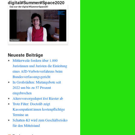
digital#Summer#Space2020
Neueste Beiträge
Mittlerweile fordern über 1.000
Juristinnen und Juristen die Einleitung
eines AfD-Verbotsverfahrens beim
Bundesverfassungsgericht
In Großstädten: Mietangebote seit
2022 um bis zu 57 Prozent
eingebrochen
Altersvorsorgedepot löst Riester ab
Trotz Filter: Doctolib zeigt
Kassenpatient:innen kostenpflichtige
Termine an
Schatten-KI wird zum Geschäftsrisiko
für den Mittelstand