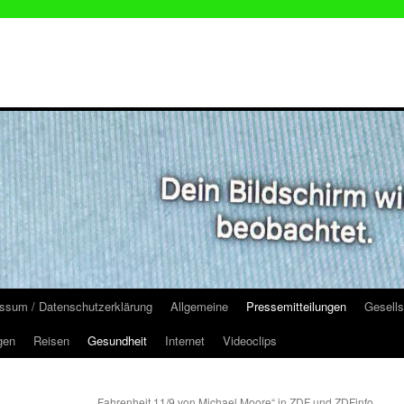
ssum / Datenschutzerklärung
Allgemeine
Pressemitteilungen
Gesells
gen
Reisen
Gesundheit
Internet
Videoclips
„Fahrenheit 11/9 von Michael Moore“ in ZDF und ZDFinfo