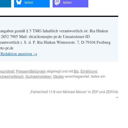
teilen
teilen
angaben gemäß § 5 TMG Inhaltlich verantwortlich ist: Ria Hinken
| 2852 7905 Mail: rh(at)konzepte-pr.de Umsatzsteuer-ID
twortlich i. S. d. P. Ria Hinken Wintererstr. 7, D-79104 Freiburg
pte-pr.de
n Redaktion anzeigen
→
sundheit
,
Pressemitteilungen
abgelegt und mit
Bio
,
Ernährung
,
chweinefleisch
,
Scxhweineleben
,
Steaks
verschlagwortet. Setze ein
„Fahrenheit 11/9 von Michael Moore“ in ZDF und ZDFinfo
→