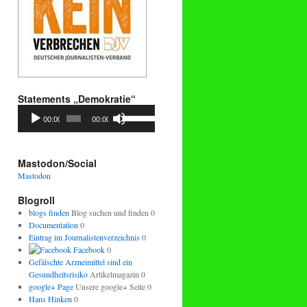
Statements „Demokratie“
Audio-
Pfeiltasten
00:00
00:00
Player
Hoch/Runter
benutzen,
um
die
Mastodon/Social
Lautstärke
Mastodon
zu
regeln.
Blogroll
blogs finden
Blog suchen und finden 0
Documentation
0
Eintrag im Journalistenverzeichnis
0
Facebook
0
Gefälschte Arzneimittel sind ein
Gesundheitsrisiko
Artikelmagazin 0
google+ Page
Unsere google+ Seite 0
Hans Hinken
0