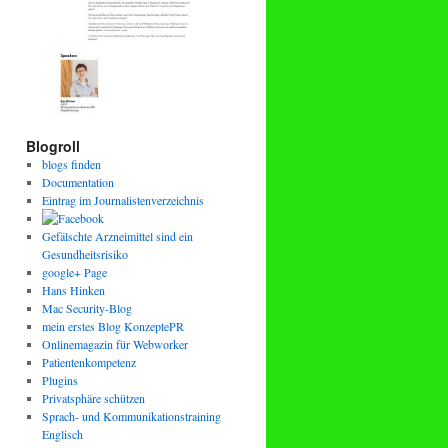
Blogroll
blogs finden
Documentation
Eintrag im Journalistenverzeichnis
Gefälschte Arzneimittel sind ein
Gesundheitsrisiko
google+ Page
Hans Hinken
Mac Security-Blog
mein erstes Blog KonzeptePR
Onlinemagazin für Webworker
Patientenkompetenz
Plugins
Privatsphäre schützen
Sprach- und Kommunikationstraining
Englisch