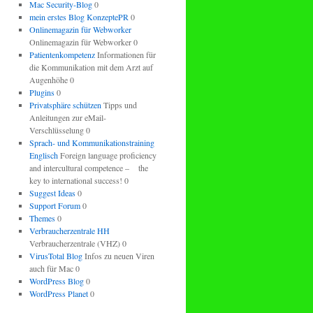
Mac Security-Blog
0
mein erstes Blog KonzeptePR
0
Onlinemagazin für Webworker
Onlinemagazin für Webworker 0
Patientenkompetenz
Informationen für
die Kommunikation mit dem Arzt auf
Augenhöhe 0
Plugins
0
Privatsphäre schützen
Tipps und
Anleitungen zur eMail-
Verschlüsselung 0
Sprach- und Kommunikationstraining
Englisch
Foreign language proficiency
and intercultural competence – the
key to international success! 0
Suggest Ideas
0
Support Forum
0
Themes
0
Verbraucherzentrale HH
Verbraucherzentrale (VHZ) 0
VirusTotal Blog
Infos zu neuen Viren
auch für Mac 0
WordPress Blog
0
WordPress Planet
0