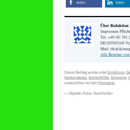
teilen
teilen
Über Redaktion
Impressum Pflicht
Tel. +49 (0) 761 
DE185565169 Veran
Mail: rh(at)konze
Alle Beiträge vo
Dieser Beitrag wurde unter
Ernährung
,
Ge
Nackensteaks
,
Schlachthöfe
,
Schweine
,
S
Lesezeichen auf den
Permalink
.
←
Objekte, Fotos, Geschichten