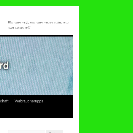
Was man weiß, was man wissen sollte, was
man wissen will
chaft
Verbrauchertipps