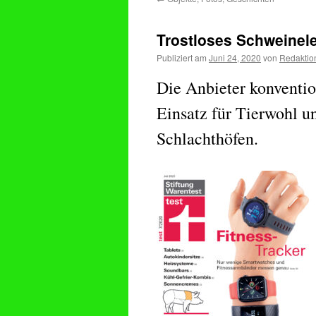
Trostloses Schweinel
Publiziert am
Juni 24, 2020
von
Redaktio
Die Anbieter konventio
Einsatz für Tierwohl u
Schlachthöfen.