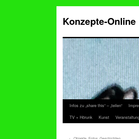
Konzepte-Online
Infos zu „share this“ – „teilen“
Impre
Zum
TV + Hörunk
Kunst
Veranstaltun
Inhalt
springen
←
Objekte, Fotos, Geschichten