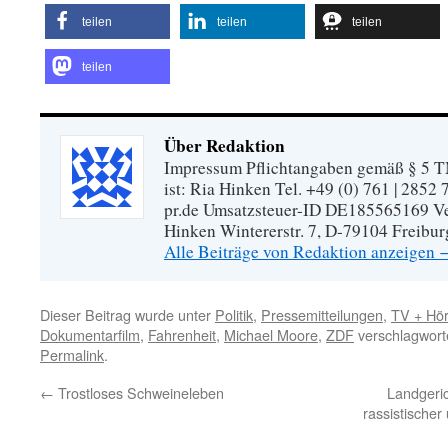
teilen
teilen
teilen
teilen
Über Redaktion
Impressum Pflichtangaben gemäß § 5 TM
ist: Ria Hinken Tel. +49 (0) 761 | 2852
pr.de Umsatzsteuer-ID DE185565169 Vera
Hinken Wintererstr. 7, D-79104 Freibur
Alle Beiträge von Redaktion anzeigen
Dieser Beitrag wurde unter
Politik
,
Pressemitteilungen
,
TV + Hö
Dokumentarfilm
,
Fahrenheit
,
Michael Moore
,
ZDF
verschlagworte
Permalink
.
←
Trostloses Schweineleben
Landgeri
rassistischer