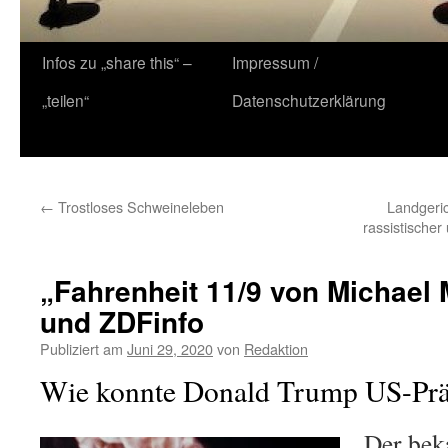
Zum
Infos zu „share this“ –
Impressum /
Inhalt
„teilen“
Datenschutzerklärung
springen
←
Trostloses Schweineleben
Landgeri
rassistischer
„Fahrenheit 11/9 von Michael
und ZDFinfo
Publiziert am
Juni 29, 2020
von
Redaktion
Wie konnte Donald Trump US-Prä
Der bek