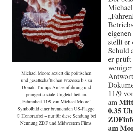
Michael
„Fahren
Betriebs
eigenen
stellt e
Schuld 
er prüft
weniger
Michael Moore seziert die politischen
Antwort
und gesellschaftlichen Prozesse bis zu
Dokumen
Donald Trumps Amtseinführung und
11/9 vo
prangert soziale Ungleichheit an.
Mitt
am
„Fahrenheit 11/9 von Michael Moore“:
0.35 Uh
Symbolbild einer brennenden US-Flagge.
© Honorarfrei – nur für diese Sendung bei
ZDFinfo
Nennung ZDF und Midwestern Films.
am Mont