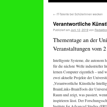
springen
←
IT-Talente bei Schülerinnen wecken
Verantwortliche Künstl
Publiziert am
Juni 12, 2019
von
Redaktio
Thementage an der Univ
Veranstaltungen vom 2
Intelligente Systeme, die autonom h
für die nächste Welle industrieller
lernen Computer eigentlich – und wa
zwei aktuelle Projekte der Univers
„Verantwortliche Künstliche Intell
BrainLinks-BrainTools der Universi
Raum und zeigt, was passiert, wenn 
inspirieren lässt. Der Forschungssc
Institute for Advanced Studies (FR