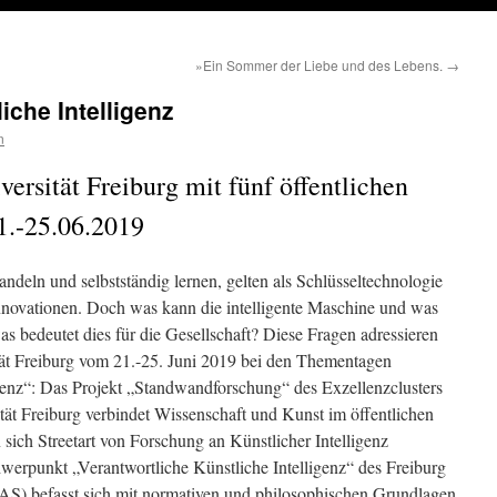
»Ein Sommer der Liebe und des Lebens.
→
iche Intelligenz
n
ersität Freiburg mit fünf öffentlichen
1.-25.06.2019
andeln und selbstständig lernen, gelten als Schlüsseltechnologie
 Innovationen. Doch was kann die intelligente Maschine und was
s bedeutet dies für die Gesellschaft? Diese Fragen adressieren
ität Freiburg vom 21.-25. Juni 2019 bei den Thementagen
igenz“: Das Projekt „Standwandforschung“ des Exzellenzclusters
tät Freiburg verbindet Wissenschaft und Kunst im öffentlichen
sich Streetart von Forschung an Künstlicher Intelligenz
hwerpunkt „Verantwortliche Künstliche Intelligenz“ des Freiburg
IAS) befasst sich mit normativen und philosophischen Grundlagen