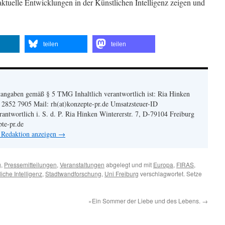
ktuelle Entwicklungen in der Künstlichen Intelligenz zeigen und
teilen
teilen
angaben gemäß § 5 TMG Inhaltlich verantwortlich ist: Ria Hinken
| 2852 7905 Mail: rh(at)konzepte-pr.de Umsatzsteuer-ID
twortlich i. S. d. P. Ria Hinken Wintererstr. 7, D-79104 Freiburg
pte-pr.de
n Redaktion anzeigen
→
g
,
Pressemitteilungen
,
Veranstaltungen
abgelegt und mit
Europa
,
FIRAS
,
liche Intelligenz
,
Stadtwandforschung
,
Uni Freiburg
verschlagwortet. Setze
»Ein Sommer der Liebe und des Lebens.
→