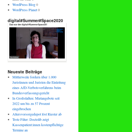
WordPress Blog
0
WordPress Planet
0
digital#Summer#Space2020
Neueste Beiträge
Mittlerweile fordern über 1.000
Juristinnen und Juristen die Einleitung
eines AfD-Verbotsverfahrens beim
Bundesverfassungsgericht
In Großstädten: Mietangebote seit
2022 um bis zu 57 Prozent
eingebrochen
Altersvorsorgedepot löst Riester ab
Trotz Filter: Doctolib zeigt
Kassenpatient:innen kostenpflichtige
Termine an