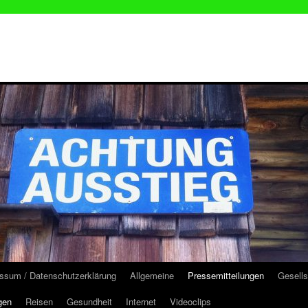
ssum / Datenschutzerklärung
Allgemeine
Pressemitteilungen
Gesells
gen
Reisen
Gesundheit
Internet
Videoclips