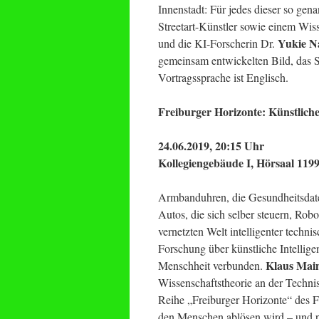
Innenstadt: Für jedes dieser so gen
Streetart-Künstler sowie einem Wis
Yukie N
und die KI-Forscherin Dr.
gemeinsam entwickelten Bild, das 
Vortragssprache ist Englisch.
Freiburger Horizonte: Künstlich
24.06.2019, 20:15 Uhr
Kollegiengebäude I, Hörsaal 1199
Armbanduhren, die Gesundheitsdaten
Autos, die sich selber steuern, Robo
vernetzten Welt intelligenter techni
Forschung über künstliche Intellig
Klaus Mai
Menschheit verbunden.
Wissenschaftstheorie an der Technis
Reihe „Freiburger Horizonte“ des F
den Menschen ablösen wird – und pläd