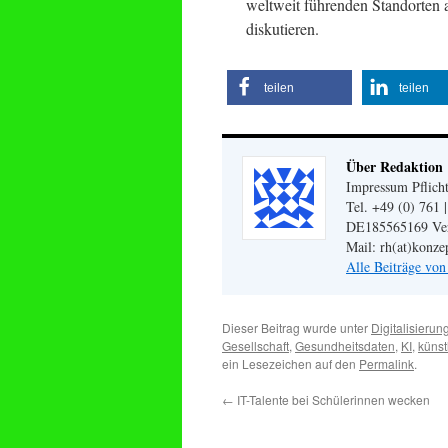
weltweit führenden Standorten a
diskutieren.
teilen
teilen
Über Redaktion
Impressum Pflicht
Tel. +49 (0) 761 
DE185565169 Veran
Mail: rh(at)konze
Alle Beiträge vo
Dieser Beitrag wurde unter
Digitalisierun
Gesellschaft
,
Gesundheitsdaten
,
KI
,
künst
ein Lesezeichen auf den
Permalink
.
←
IT-Talente bei Schülerinnen wecken