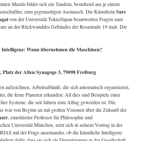
annten Murals bildet sich ein Tandem, bestehend aus je einem
Sare
senschaftler, zum gegenseitigen Austausch. Die Künstlerin
agai
von der Universität Tokio/Japan beantworten Fragen zum
Sare an der Rückwanddes Gebäudes der Rosastraße 19 malt. Die
e Intelligenz: Wann übernehmen die Maschinen?
, Platz der Alten Synagoge 3, 79098 Freiburg
 aufzeichnen, Arbeitsabläufe, die sich automatisch organisieren,
ter, die ferne Planeten erkunden: All dies sind Beispiele einer
scher Systeme, die seit Jahren zum Alltag geworden ist. Die
enz war von Beginn an mit großen Visionen über die Zukunft der
nzer
, emeritierter Professor für Philosophie und
chen Universität München, setzt sich in seinem Vortrag in der
RIAS mit der Frage auseinander, ob die künstliche Intelligenz
iert dafür, dass sie sich als Dienstleistung in der Gesellschaft