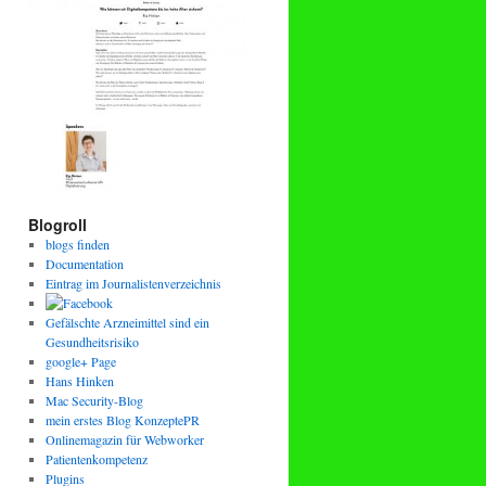
Blogroll
blogs finden
Documentation
Eintrag im Journalistenverzeichnis
Gefälschte Arzneimittel sind ein
Gesundheitsrisiko
google+ Page
Hans Hinken
Mac Security-Blog
mein erstes Blog KonzeptePR
Onlinemagazin für Webworker
Patientenkompetenz
Plugins