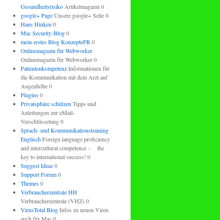
Gesundheitsrisiko
Artikelmagazin 0
google+ Page
Unsere google+ Seite 0
Hans Hinken
0
Mac Security-Blog
0
mein erstes Blog KonzeptePR
0
Onlinemagazin für Webworker
Onlinemagazin für Webworker 0
Patientenkompetenz
Informationen für
die Kommunikation mit dem Arzt auf
Augenhöhe 0
Plugins
0
Privatsphäre schützen
Tipps und
Anleitungen zur eMail-
Verschlüsselung 0
Sprach- und Kommunikationstraining
Englisch
Foreign language proficiency
and intercultural competence – the
key to international success! 0
Suggest Ideas
0
Support Forum
0
Themes
0
Verbraucherzentrale HH
Verbraucherzentrale (VHZ) 0
VirusTotal Blog
Infos zu neuen Viren
auch für Mac 0