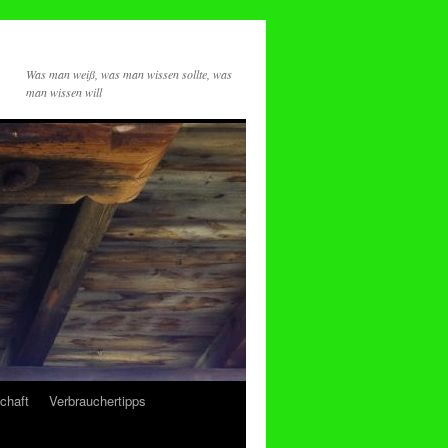
Was man weiß, was man wissen sollte, was
man wissen will
chaft
Verbrauchertipps