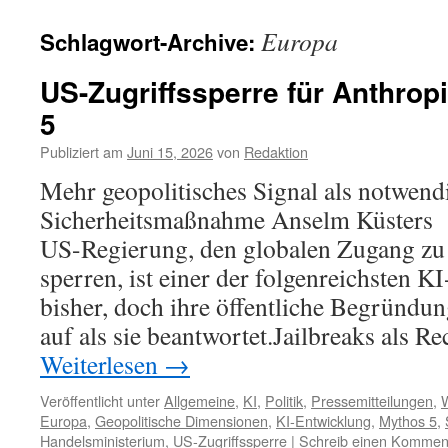
Europa
Schlagwort-Archive:
US-Zugriffssperre für Anthrop
5
Publiziert am
Juni 15, 2026
von
Redaktion
Mehr geopolitisches Signal als notwend
Sicherheitsmaßnahme Anselm Küsters 
US-Regierung, den globalen Zugang zu
sperren, ist einer der folgenreichsten KI
bisher, doch ihre öffentliche Begründu
auf als sie beantwortet.Jailbreaks als R
Weiterlesen
→
Veröffentlicht unter
Allgemeine
,
KI
,
Politik
,
Pressemitteilungen
,
W
Europa
,
Geopolitische Dimensionen
,
KI-Entwicklung
,
Mythos 5
,
Handelsministerium
,
US-Zugriffssperre
|
Schreib einen Kommen