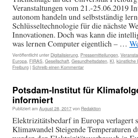
Veranstaltungen vom 21.-25.06.2019 Int
autonom handeln und selbstständig lerne
Schlüsseltechnologie für die nächste Wel
Innovationen. Doch was kann die intell
was lernen Computer eigentlich – …
We
Veröffentlicht unter
Digitalisierung
,
Pressemitteilungen
,
Veransta
Europa
,
FIRAS
,
Gesellschaft
,
Gesundheitsdaten
,
KI
,
künstliche 
Freiburg
|
Schreib einen Kommentar
Potsdam-Institut für Klimafol
informiert
Publiziert am
August 28, 2017
von
Redaktion
Elektrizitätsbedarf in Europa verlagert 
Klimawandel Steigende Temperaturen d