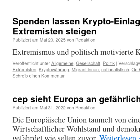
Spenden lassen Krypto-Einla
Extremisten steigen
Publiziert am
Mai 20, 2025
von
Redaktion
Extremismus und politisch motivierte K
Veröffentlicht unter
Allgemeine
,
Gesellschaft
,
Politik
|
Verschlagw
Extremisten
,
Kryptowährung
,
Migrant:innen
,
nationalistisch
,
On-
Schreib einen Kommentar
cep sieht Europa an gefährli
Publiziert am
Mai 31, 2022
von
Redaktion
Die Europäische Union taumelt von einer
Wirtschaftlicher Wohlstand und demokr
gefährdet wie selten zuvor.
Weiterlesen