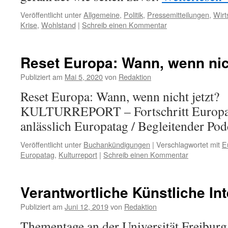
Veröffentlicht unter
Allgemeine
,
Politik
,
Pressemitteilungen
,
Wirt
Krise
,
Wohlstand
|
Schreib einen Kommentar
Reset Europa: Wann, wenn nich
Publiziert am
Mai 5, 2020
von
Redaktion
Reset Europa: Wann, wenn nicht jetzt?
KULTURREPORT – Fortschritt Europa 2
anlässlich Europatag / Begleitender Po
Veröffentlicht unter
Buchankündigungen
|
Verschlagwortet mit
E
Europatag
,
Kulturreport
|
Schreib einen Kommentar
Verantwortliche Künstliche Int
Publiziert am
Juni 12, 2019
von
Redaktion
Thementage an der Universität Freiburg 