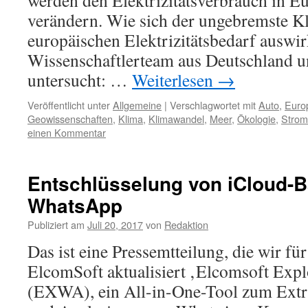
werden den Elektrizitätsverbrauch in 
verändern. Wie sich der ungebremste K
europäischen Elektrizitätsbedarf auswirk
Wissenschaftlerteam aus Deutschland 
untersucht: …
Weiterlesen
→
Veröffentlicht unter
Allgemeine
|
Verschlagwortet mit
Auto
,
Euro
Geowissenschaften
,
Klima
,
Klimawandel
,
Meer
,
Ökologie
,
Strom
einen Kommentar
Entschlüsselung von iCloud-
WhatsApp
Publiziert am
Juli 20, 2017
von
Redaktion
Das ist eine Pressemtteilung, die wir für
ElcomSoft aktualisiert ‚Elcomsoft Exp
(EXWA), ein All-in-One-Tool zum Extra