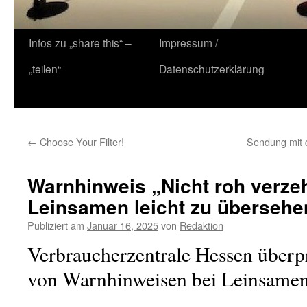
Zum
Infos zu „share this“ –
Impressum /
Inhalt
„teilen“
Datenschutzerklärung
springen
←
Choose Your Filter!
Sendung mit de
Warnhinweis „Nicht roh verze
Leinsamen leicht zu übersehe
Publiziert am
Januar 16, 2025
von
Redaktion
Verbraucherzentrale Hessen überpr
von Warnhinweisen bei Leinsame