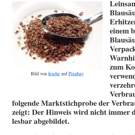
Leinsam
Blausäu
Erhitze
einem 
Blausäu
Verpack
Warnhin
zum Ko
verwend
Bild von
fesehe
auf
Pixabay
verzehr
Verbra
folgende Marktstichprobe der Verbra
zeigt: Der Hinweis wird nicht immer d
lesbar abgebildet.