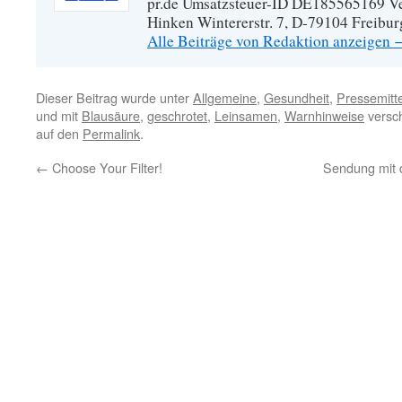
pr.de Umsatzsteuer-ID DE185565169 Vera
Hinken Wintererstr. 7, D-79104 Freibur
Alle Beiträge von Redaktion anzeigen
Dieser Beitrag wurde unter
Allgemeine
,
Gesundheit
,
Pressemitt
und mit
Blausäure
,
geschrotet
,
Leinsamen
,
Warnhinweise
versch
auf den
Permalink
.
←
Choose Your Filter!
Sendung mit de