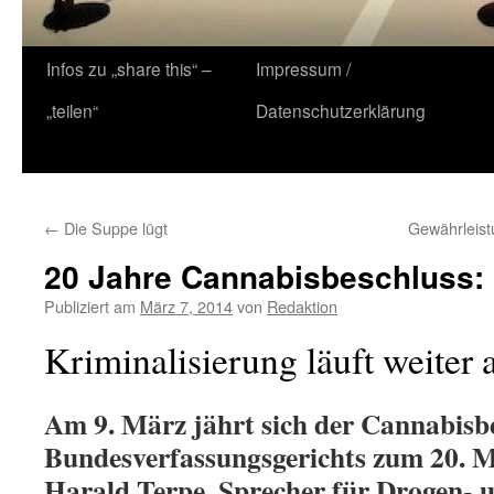
Zum
Infos zu „share this“ –
Impressum /
Inhalt
„teilen“
Datenschutzerklärung
springen
←
Die Suppe lügt
Gewährleist
20 Jahre Cannabisbeschluss:
Publiziert am
März 7, 2014
von
Redaktion
Kriminalisierung läuft weiter
Am 9. März jährt sich der Cannabisbe
Bundesverfassungsgerichts zum 20. Ma
Harald Terpe, Sprecher für Drogen- u