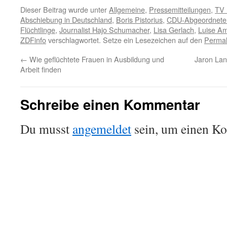
Dieser Beitrag wurde unter
Allgemeine
,
Pressemitteilungen
,
TV 
Abschiebung in Deutschland
,
Boris Pistorius
,
CDU-Abgeordneten 
Flüchtlinge
,
Journalist Hajo Schumacher
,
Lisa Gerlach
,
Luise A
ZDFinfo
verschlagwortet. Setze ein Lesezeichen auf den
Permal
←
Wie geflüchtete Frauen in Ausbildung und
Jaron Lan
Arbeit finden
Schreibe einen Kommentar
Du musst
angemeldet
sein, um einen K