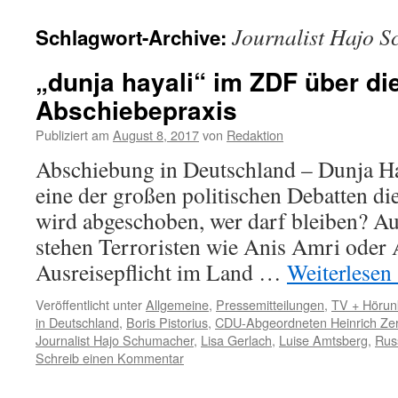
Journalist Hajo 
Schlagwort-Archive:
„dunja hayali“ im ZDF über di
Abschiebepraxis
Publiziert am
August 8, 2017
von
Redaktion
Abschiebung in Deutschland – Dunja Ha
eine der großen politischen Debatten d
wird abgeschoben, wer darf bleiben? Auf
stehen Terroristen wie Anis Amri oder 
Ausreisepflicht im Land …
Weiterlesen
Veröffentlicht unter
Allgemeine
,
Pressemitteilungen
,
TV + Hörun
in Deutschland
,
Boris Pistorius
,
CDU-Abgeordneten Heinrich Zer
Journalist Hajo Schumacher
,
Lisa Gerlach
,
Luise Amtsberg
,
Rus
Schreib einen Kommentar