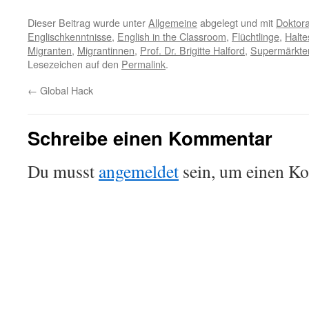
Dieser Beitrag wurde unter
Allgemeine
abgelegt und mit
Doktor
Englischkenntnisse
,
English in the Classroom
,
Flüchtlinge
,
Halte
Migranten
,
Migrantinnen
,
Prof. Dr. Brigitte Halford
,
Supermärkte
Lesezeichen auf den
Permalink
.
←
Global Hack
Schreibe einen Kommentar
Du musst
angemeldet
sein, um einen K