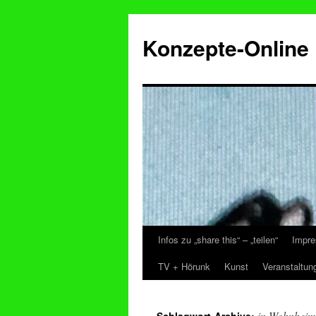
Konzepte-Online
Infos zu „share this“ – „teilen“
Impre
Zum
TV + Hörunk
Kunst
Veranstaltun
Inhalt
springen
in Wohnheim