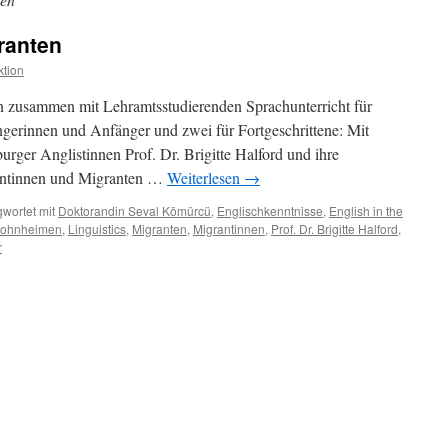
ranten
tion
n zusammen mit Lehramtsstudierenden Sprachunterricht für
gerinnen und Anfänger und zwei für Fortgeschrittene: Mit
urger Anglistinnen Prof. Dr. Brigitte Halford und ihre
ntinnen und Migranten …
Weiterlesen
→
wortet mit
Doktorandin Seval Kömürcü
,
Englischkenntnisse
,
English in the
Wohnheimen
,
Linguistics
,
Migranten
,
Migrantinnen
,
Prof. Dr. Brigitte Halford
,
r