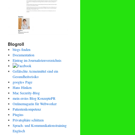
Blogroll
blogs finden
Documentation
Eintrag im Journalistenverzeichnis
Gefälschte Arzneimittel sind ein
Gesundheitsrisiko
google+ Page
Hans Hinken
Mac Security-Blog
mein erstes Blog KonzeptePR
Onlinemagazin für Webworker
Patientenkompetenz
Plugins
Privatsphäre schützen
Sprach- und Kommunikationstraining
Englisch