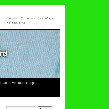
Was man weiß, was man wissen sollte, was
man wissen will
chaft
Verbrauchertipps