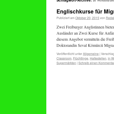
Schlagwort-Archive:
Englischkurse für Mig
Publiziert am
Oktober 20, 2015
von
Redak
Zwei Freiburger Anglistinnen biete
Ausländer an Zwei Kurse für Anfän
diesem Angebot vermitteln die Freib
Doktorandin Seval Kömürcü Migra
Veröffentlicht unter
Allgemeine
|
Verschlag
Classroom
,
Flüchtlinge
,
Haltestellen
,
in 
Supermärkten
|
Schreib einen Kommenta