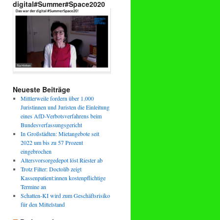
digital#Summer#Space2020
Neueste Beiträge
Mittlerweile fordern über 1.000
Juristinnen und Juristen die Einleitung
eines AfD-Verbotsverfahrens beim
Bundesverfassungsgericht
In Großstädten: Mietangebote seit
2022 um bis zu 57 Prozent
eingebrochen
Altersvorsorgedepot löst Riester ab
Trotz Filter: Doctolib zeigt
Kassenpatient:innen kostenpflichtige
Termine an
Schatten-KI wird zum Geschäftsrisiko
für den Mittelstand