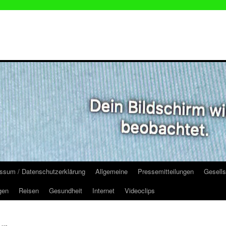
ssum / Datenschutzerklärung
Allgemeine
Pressemitteilungen
Gesells
gen
Reisen
Gesundheit
Internet
Videoclips
en