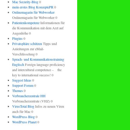
Mac Security-Blog
0
mein erstes Blog KonzeptePR
0
Onlinemagazin für Webworker
Onlinemagazin für Webworker 0
Patientenkompetenz
Informationen für
die Kommunikation mit dem Arzt auf
Augenhöhe 0
Plugins
0
Privatsphäre schützen
Tipps und
Anleitungen zur eMail-
Verschlüsselung 0
Sprach- und Kommunikationstraining
Englisch
Foreign language proficiency
and intercultural competence – the
key to international success! 0
Suggest Ideas
0
Support Forum
0
Themes
0
Verbraucherzentrale HH
Verbraucherzentrale (VHZ) 0
VirusTotal Blog
Infos zu neuen Viren
auch für Mac 0
WordPress Blog
0
WordPress Planet
0