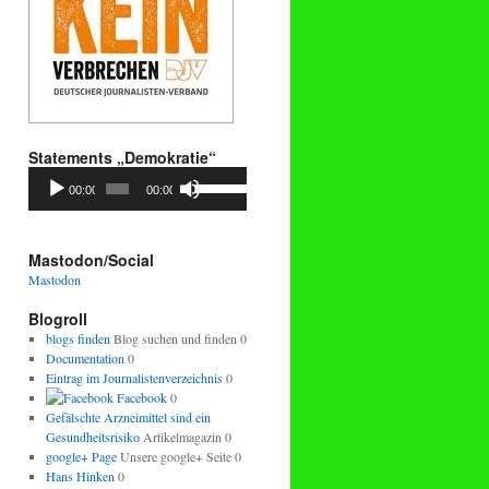
Statements „Demokratie“
Audio-
Pfeiltasten
00:00
00:00
Player
Hoch/Runter
benutzen,
um
die
Mastodon/Social
Lautstärke
Mastodon
zu
regeln.
Blogroll
blogs finden
Blog suchen und finden 0
Documentation
0
Eintrag im Journalistenverzeichnis
0
Facebook
0
Gefälschte Arzneimittel sind ein
Gesundheitsrisiko
Artikelmagazin 0
google+ Page
Unsere google+ Seite 0
Hans Hinken
0