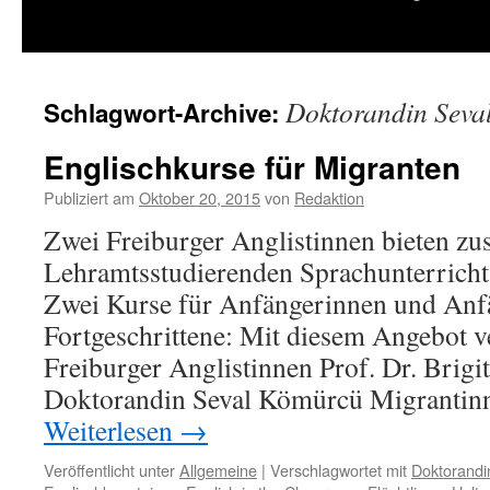
springen
Doktorandin Seva
Schlagwort-Archive:
Englischkurse für Migranten
Publiziert am
Oktober 20, 2015
von
Redaktion
Zwei Freiburger Anglistinnen bieten z
Lehramtsstudierenden Sprachunterricht
Zwei Kurse für Anfängerinnen und Anfä
Fortgeschrittene: Mit diesem Angebot v
Freiburger Anglistinnen Prof. Dr. Brigi
Doktorandin Seval Kömürcü Migrantin
Weiterlesen
→
Veröffentlicht unter
Allgemeine
|
Verschlagwortet mit
Doktorandi