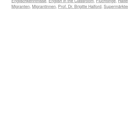
Englischkenntnisse
,
English in the Classroom
,
Flüchtlinge
,
Halte
Migranten
,
Migrantinnen
,
Prof. Dr. Brigitte Halford
,
Supermärkte