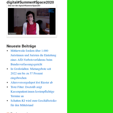
digital#Summer#Space2020
Neueste Beiträge
Mittlerweile fordern über 1.000
Juristinnen und Juristen die Einleitung
eines AfD-Verbotsverfahrens beim
Bundesverfassungsgericht
In Großstädten: Mietangebote seit
2022 um bis zu 57 Prozent
eingebrochen
Altersvorsorgedepot löst Riester ab
Trotz Filter: Doctolib zeigt
Kassenpatient:innen kostenpflichtige
Termine an
Schatten-KI wird zum Geschäftsrisiko
für den Mittelstand