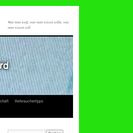
Was man weiß, was man wissen sollte, was
man wissen will
chaft
Verbrauchertipps