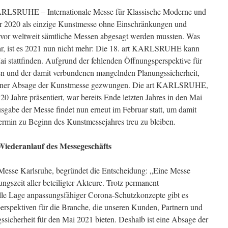
RLSRUHE – Internationale Messe für Klassische Moderne und
r 2020 als einzige Kunstmesse ohne Einschränkungen und
bevor weltweit sämtliche Messen abgesagt werden mussten. Was
war, ist es 2021 nun nicht mehr: Die 18. art KARLSRUHE kann
ai stattfinden. Aufgrund der fehlenden Öffnungsperspektive für
n und der damit verbundenen mangelnden Planungssicherheit,
u einer Absage der Kunstmesse gezwungen. Die art KARLSRUHE,
20 Jahre präsentiert, war bereits Ende letzten Jahres in den Mai
gabe der Messe findet nun erneut im Februar statt, um damit
ermin zu Beginn des Kunstmessejahres treu zu bleiben.
Wiederanlauf des Messegeschäfts
r Messe Karlsruhe, begründet die Entscheidung: „Eine Messe
ngszeit aller beteiligter Akteure. Trotz permanent
elle Lage anpassungsfähiger Corona-Schutzkonzepte gibt es
perspektiven für die Branche, die unseren Kunden, Partnern und
gssicherheit für den Mai 2021 bieten. Deshalb ist eine Absage der