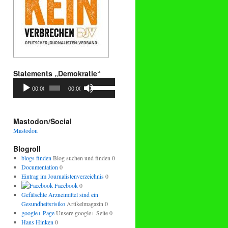
Statements „Demokratie“
Audio-
Pfeiltasten
00:00
00:00
Player
Hoch/Runter
benutzen,
um
die
Mastodon/Social
Lautstärke
Mastodon
zu
regeln.
Blogroll
blogs finden
Blog suchen und finden 0
Documentation
0
Eintrag im Journalistenverzeichnis
0
Facebook
0
Gefälschte Arzneimittel sind ein
Gesundheitsrisiko
Artikelmagazin 0
google+ Page
Unsere google+ Seite 0
Hans Hinken
0