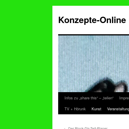
Konzepte-Online
Infos zu „share this“ – „teilen“
Impre
Zum
TV + Hörunk
Kunst
Veranstaltun
Inhalt
springen
←
Der Block-Dir-Zeit-Planer