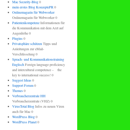
Mac Security-Blog
0
mein erstes Blog KonzeptePR
0
Onlinemagazin für Webworker
Onlinemagazin für Webworker 0
Patientenkompetenz
Informationen für
die Kommunikation mit dem Arzt auf
Augenhöhe 0
Plugins
0
Privatsphäre schützen
Tipps und
Anleitungen zur eMail-
Verschlüsselung 0
Sprach- und Kommunikationstraining
Englisch
Foreign language proficiency
and intercultural competence – the
key to international success! 0
Suggest Ideas
0
Support Forum
0
Themes
0
Verbraucherzentrale HH
Verbraucherzentrale (VHZ) 0
VirusTotal Blog
Infos zu neuen Viren
auch für Mac 0
WordPress Blog
0
WordPress Planet
0