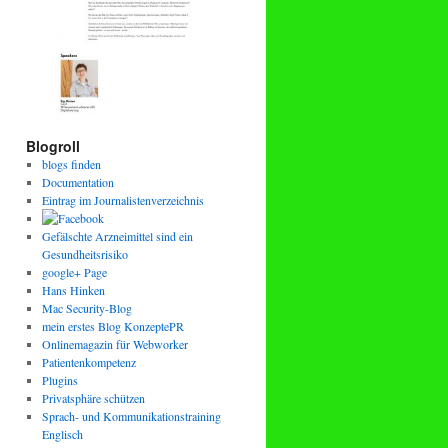
Blogroll
blogs finden
Documentation
Eintrag im Journalistenverzeichnis
Gefälschte Arzneimittel sind ein
Gesundheitsrisiko
google+ Page
Hans Hinken
Mac Security-Blog
mein erstes Blog KonzeptePR
Onlinemagazin für Webworker
Patientenkompetenz
Plugins
Privatsphäre schützen
Sprach- und Kommunikationstraining
Englisch