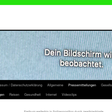
ssum / Datenschutzerklärung
Allgemeine
Pressemitteilungen
Gesells
gen
Reisen
Gesundheit
Internet
Videoclips
Freiburg weiterhin in Spitzenposition durch zweitniedrigste