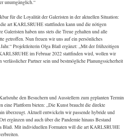
er unumgänglich.“
ar für die Loyalität der Galeristen in der aktuellen Situation:
ss die art KARLSRUHE stattfinden kann und die nötigen
aleristen haben uns stets die Treue gehalten und alle
tte getroffen. Nun freuen wir uns auf ein persönliches
ahr.“ Projektleiterin Olga Blaß ergänzt: „Mit der frühzeitigen
t KARLSRUHE im Februar 2022 stattfinden wird, wollen wir
n verlässlicher Partner sein und bestmögliche Planungssicherheit
 Karlsruhe den Besuchern und Ausstellern zum geplanten Termin
 eine Plattform bieten: „Die Kunst braucht die direkte
in überzeugt. Aktuell entwickeln wir passende hybride und
r Ort ergänzen und auch über die Pandemie hinaus Bestand
Olga Blaß. Mit individuellen Formaten will die art KARLSRUHE
verbreiten.