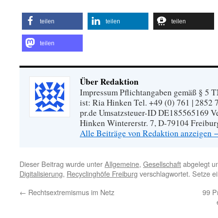
teilen
teilen
teilen
teilen
Über Redaktion
Impressum Pflichtangaben gemäß § 5 TM
ist: Ria Hinken Tel. +49 (0) 761 | 2852
pr.de Umsatzsteuer-ID DE185565169 Vera
Hinken Wintererstr. 7, D-79104 Freibur
Alle Beiträge von Redaktion anzeigen
Dieser Beitrag wurde unter
Allgemeine
,
Gesellschaft
abgelegt u
Digitalisierung
,
Recyclinghöfe Freiburg
verschlagwortet. Setze e
←
Rechtsextremismus im Netz
99 P