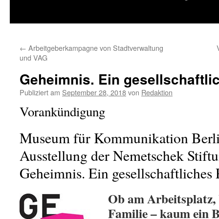
springen
←
Arbeitgeberkampagne von Stadtverwaltung
und VAG
Geheimnis. Ein gesellschaftl
Publiziert am
September 28, 2018
von
Redaktion
Vorankündigung
Museum für Kommunikation Berlin 
Ausstellung der Nemetschek Stift
Geheimnis. Ein gesellschaftliche
Ob am Arbeitsplatz, 
Familie – kaum ein B