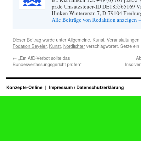
pr.de Umsatzsteuer-ID DE185565169 Vera
Hinken Wintererstr. 7, D-79104 Freibur
Alle Beiträge von Redaktion anzeigen
Dieser Beitrag wurde unter
Allgemeine
,
Kunst
,
Veranstaltungen
Fodation Beyeler
,
Kunst
,
Nordlichter
verschlagwortet. Setze ein
←
„Ein AfD-Verbot sollte das
Ab
Bundesverfassungsgericht prüfen“
Insolve
Konzepte-Online
Impressum / Datenschutzerklärung