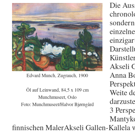
Die Auss
chronol
sondern
einzeln
einzigar
Darstell
Künstle
Akseli 
Anna Bo
Edvard Munch, Zugrauch, 1900
Perspek
Öl auf Leinwand, 84,5 x 109 cm
Weite d
Munchmuseet, Oslo
darzuste
Foto: Munchmuseet/Halvor Bjørngård
3 Perspe
Mantyko
finnischen MalerAkseli Gallen-Kallela 