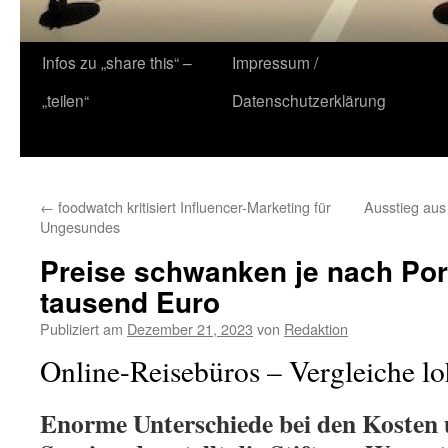
Zum
Infos zu „share this“ –
Impressum /
Inhalt
„teilen“
Datenschutzerklärung
springen
←
foodwatch kritisiert Influencer-Marketing für
Ausstieg aus 
Ungesundes
Preise schwanken je nach Por
tausend Euro
Publiziert am
Dezember 21, 2023
von
Redaktion
Online-Reisebüros – Vergleiche lo
Enorme Unterschiede bei den Kosten 