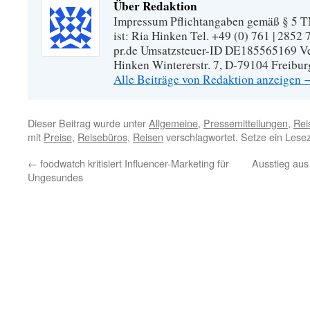
Über Redaktion
Impressum Pflichtangaben gemäß § 5 TM
ist: Ria Hinken Tel. +49 (0) 761 | 2852
pr.de Umsatzsteuer-ID DE185565169 Vera
Hinken Wintererstr. 7, D-79104 Freibur
Alle Beiträge von Redaktion anzeigen
Dieser Beitrag wurde unter
Allgemeine
,
Pressemitteilungen
,
Rei
mit
Preise
,
Reisebüros
,
Reisen
verschlagwortet. Setze ein Lese
←
foodwatch kritisiert Influencer-Marketing für
Ausstieg aus 
Ungesundes